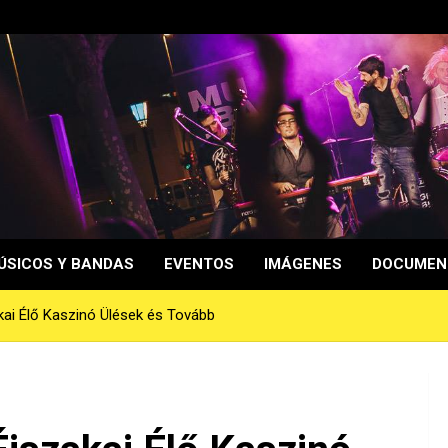
ÚSICOS Y BANDAS
EVENTOS
IMÁGENES
DOCUMEN
kai Élő Kaszinó Ülések és Tovább