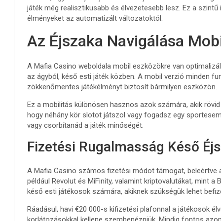
játék még realisztikusabb és élvezetesebb lesz. Ez a szintű
élményeket az automatizált változatoktól.
Az Éjszaka Navigálása Mobi
A Mafia Casino weboldala mobil eszközökre van optimalizál
az ágyból, késő esti játék közben. A mobil verzió minden funk
zökkenőmentes játékélményt biztosít bármilyen eszközön.
Ez a mobilitás különösen hasznos azok számára, akik rövid 
hogy néhány kör slotot játszol vagy fogadsz egy sportesemé
vagy csorbítanád a játék minőségét.
Fizetési Rugalmasság Késő Éjs
A Mafia Casino számos fizetési módot támogat, beleértve a 
például Revolut és MiFinity, valamint kriptovalutákat, min
késő esti játékosok számára, akiknek szükségük lehet befize
Ráadásul, havi €20 000-s kifizetési plafonnal a játékosok él
korlátozásokkal kellene szembenézniük. Mindig fontos azonb