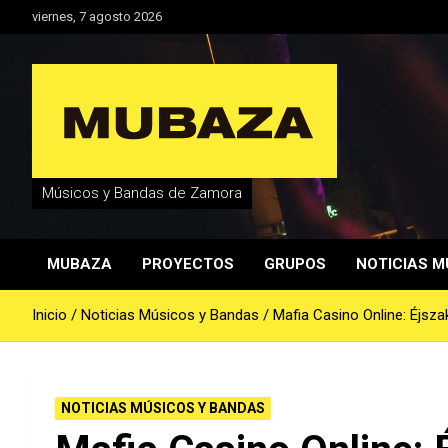
Saltar
viernes, 7 agosto 2026
al
contenido
Músicos y Bandas de Zamora
MUBAZA
PROYECTOS
GRUPOS
NOTICIAS M
Inicio
Noticias Músicos y Bandas
Mafia Casino Online: Éjsza
NOTICIAS MÚSICOS Y BANDAS