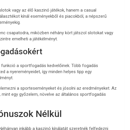
lotok vagy az élő kaszinó játékok, hanem a casual
álasztékot kínál eseményekből és piacokból, a népszerű
seményekig.
nc csapatodra, miközben néhány kört játszol slotokat vagy
zintre emelheti a játékélményt.
ogadásokért
 funkció a sportfogadás kedvelőinek. Több fogadás
d a nyereményeidet, így minden helyes tipp egy
lményt.
 elemezni a sporteseményeket és jósolni az eredményeket. Az
, mint egy győzelem, növelve az általános sportfogadás
Bónuszok Nélkül
hányan inkább a kaszinó kínálatát szeretnék felfedezni