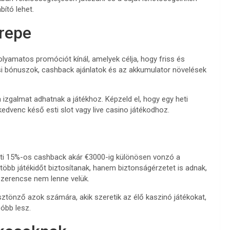
bító lehet.
repe
lyamatos promóciót kínál, amelyek célja, hogy friss és
tési bónuszok, cashback ajánlatok és az akkumulator növelések
izgalmat adhatnak a játékhoz. Képzeld el, hogy egy heti
kedvenc késő esti slot vagy live casino játékodhoz.
heti 15%-os cashback akár €3000-ig különösen vonzó a
öbb játékidőt biztosítanak, hanem biztonságérzetet is adnak,
 szerencse nem lenne velük.
ztönző azok számára, akik szeretik az élő kaszinó játékokat,
óbb lesz.