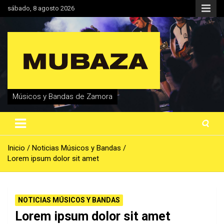
Saltar
sábado, 8 agosto 2026
al
contenido
Músicos y Bandas de Zamora
Inicio
Noticias Músicos y Bandas
Lorem ipsum dolor sit amet
NOTICIAS MÚSICOS Y BANDAS
Lorem ipsum dolor sit amet