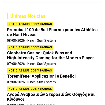
s
c
a
Últimas Noticias
r
NOTICIAS MÚSICOS Y BANDAS
Primobull 100 de Bull Pharma pour les Athlètes
de Haut Niveau
08/08/2026
Ninchi Surf System
NOTICIAS MÚSICOS Y BANDAS
Cleobetra Casino: Quick Wins and
High‑Intensity Gaming for the Modern Player
07/08/2026
Ninchi Surf System
NOTICIAS MÚSICOS Y BANDAS
Toremifene: Applicazioni e Benefici
07/08/2026
Ninchi Surf System
NOTICIAS MÚSICOS Y BANDAS
Αγορά Αναβολικών Στεροειδών: Οδηγός και
Κίνδυνοι