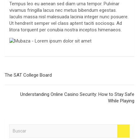
Tempus leo eu aenean sed diam urna tempor. Pulvinar
vivamus fringilla lacus nec metus bibendum egestas.
Iaculis massa nisl malesuada lacinia integer nunc posuere.
Ut hendrerit semper vel class aptent taciti sociosqu. Ad
litora torquent per conubia nostra inceptos himenaeos.
Navegación
The SAT College Board
de
entradas
Understanding Online Casino Security: How to Stay Safe
While Playing
B
u