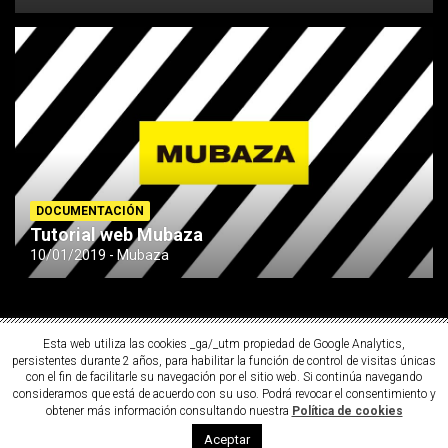
DOCUMENTACIÓN
Tutorial web Mubaza
10/01/2019
Mubaza
Esta web utiliza las cookies _ga/_utm propiedad de Google Analytics,
persistentes durante 2 años, para habilitar la función de control de visitas únicas
con el fin de facilitarle su navegación por el sitio web. Si continúa navegando
consideramos que está de acuerdo con su uso. Podrá revocar el consentimiento y
obtener más información consultando nuestra
Política de cookies
Copyright ©2026
MUBAZA
Aceptar