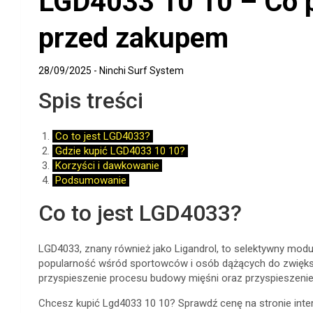
LGD4033 10 10 – Co p
przed zakupem
28/09/2025
Ninchi Surf System
Spis treści
Co to jest LGD4033?
Gdzie kupić LGD4033 10 10?
Korzyści i dawkowanie
Podsumowanie
Co to jest LGD4033?
LGD4033, znany również jako Ligandrol, to selektywny mod
popularność wśród sportowców i osób dążących do zwięks
przyspieszenie procesu budowy mięśni oraz przyspieszenie 
Chcesz kupić Lgd4033 10 10? Sprawdź cenę na stronie inter