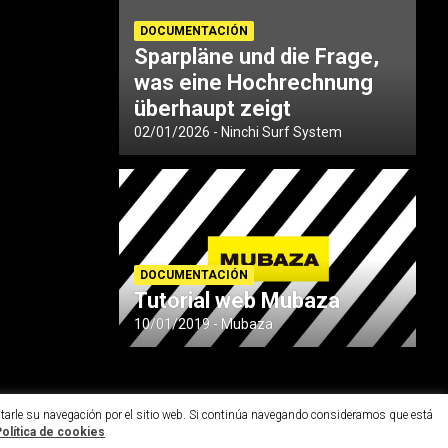
DOCUMENTACIÓN
Sparpläne und die Frage,
was eine Hochrechnung
überhaupt zeigt
02/01/2026
Ninchi Surf System
DOCUMENTACIÓN
Tutorial web Mubaza
10/01/2019
Mubaza
ilitarle su navegación por el sitio web. Si continúa navegando consideramos que está
olítica de cookies