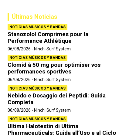
c
a
Últimas Noticias
r
NOTICIAS MÚSICOS Y BANDAS
Stanozolol Comprimes pour la
Performance Athlétique
06/08/2026
Ninchi Surf System
NOTICIAS MÚSICOS Y BANDAS
Clomid à 50 mg pour optimiser vos
performances sportives
06/08/2026
Ninchi Surf System
NOTICIAS MÚSICOS Y BANDAS
Nebido e Dosaggio dei Peptidi: Guida
Completa
06/08/2026
Ninchi Surf System
NOTICIAS MÚSICOS Y BANDAS
Ultima Halotestin di Ultima
Pharmaceuticals: Guida all’Uso e al Ciclo