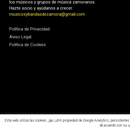
los músicos y grupos de música zamoranos.
Hazte socio y ayúdanos a crecer.
musicosybandasdezamora@gmail.com
Política de Privacidad
Aviso Legal
Política de Cookies
Esta web utiliza las cookies _ga/_utm propiedad de Google Analytics, persistentes d
de acuerdo con su u
Copyright ©2026
MUBAZA