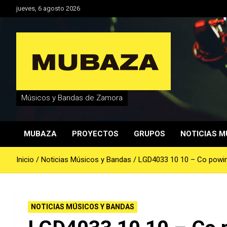
Saltar
jueves, 6 agosto 2026
al
contenido
Músicos y Bandas de Zamora
MUBAZA
PROYECTOS
GRUPOS
NOTICIAS M
Inicio
Noticias Músicos y Bandas
LGD4033 10 10 – Co powin
NOTICIAS MÚSICOS Y BANDAS