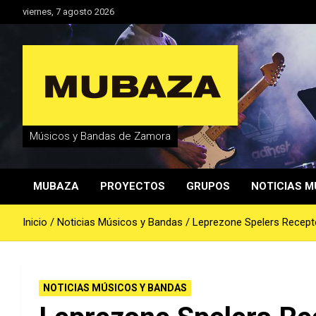
Saltar
viernes, 7 agosto 2026
al
contenido
Músicos y Bandas de Zamora
MUBAZA
PROYECTOS
GRUPOS
NOTICIAS M
Inicio
Noticias Músicos y Bandas
Leprezone Spelers Recept
NOTICIAS MÚSICOS Y BANDAS