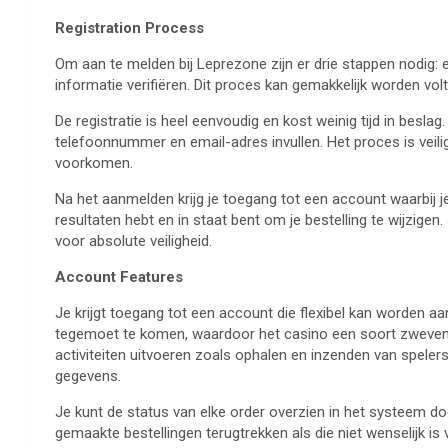
Registration Process
Om aan te melden bij Leprezone zijn er drie stappen nodig: e
informatie verifiëren. Dit proces kan gemakkelijk worden vo
De registratie is heel eenvoudig en kost weinig tijd in besl
telefoonnummer en email-adres invullen. Het proces is veilig
voorkomen.
Na het aanmelden krijg je toegang tot een account waarbij je 
resultaten hebt en in staat bent om je bestelling te wijzige
voor absolute veiligheid.
Account Features
Je krijgt toegang tot een account die flexibel kan worden a
tegemoet te komen, waardoor het casino een soort zwevende 
activiteiten uitvoeren zoals ophalen en inzenden van spele
gegevens.
Je kunt de status van elke order overzien in het systeem do
gemaakte bestellingen terugtrekken als die niet wenselijk is 