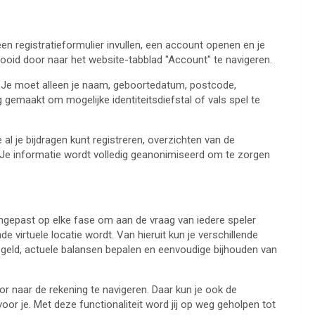
en registratieformulier invullen, een account openen en je
ltooid door naar het website-tabblad "Account" te navigeren.
ag. Je moet alleen je naam, geboortedatum, postcode,
 gemaakt om mogelijke identiteitsdiefstal of vals spel te
al je bijdragen kunt registreren, overzichten van de
n. Je informatie wordt volledig geanonimiseerd om te zorgen
angepast op elke fase om aan de vraag van iedere speler
virtuele locatie wordt. Van hieruit kun je verschillende
rsgeld, actuele balansen bepalen en eenvoudige bijhouden van
or naar de rekening te navigeren. Daar kun je ook de
voor je. Met deze functionaliteit word jij op weg geholpen tot