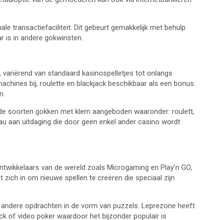
ale transactiefaciliteit. Dit gebeurt gemakkelijk met behulp
ar is in andere gokwinsten.
 variërend van standaard kasinospelletjes tot onlangs
chines bij, roulette en blackjack beschikbaar als een bonus.
n.
de soorten gokken met klem aangeboden waaronder: roulett,
eau aan uitdaging die door geen enkel ander casino wordt
ontwikkelaars van de wereld zoals Microgaming en Play’n GO,
 zich in om nieuwe spellen te creëren die speciaal zijn
en andere opdrachten in de vorm van puzzels. Leprezone heeft
k of video poker waardoor het bijzonder populair is