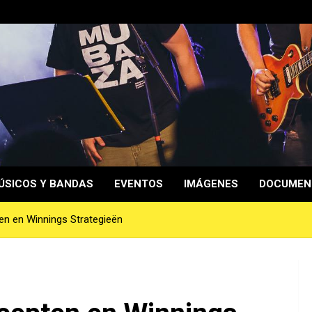
ÚSICOS Y BANDAS
EVENTOS
IMÁGENES
DOCUMEN
en en Winnings Strategieën