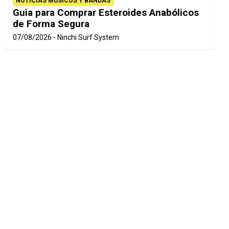
NOTICIAS MÚSICOS Y BANDAS
Guia para Comprar Esteroides Anabólicos
de Forma Segura
07/08/2026
Ninchi Surf System