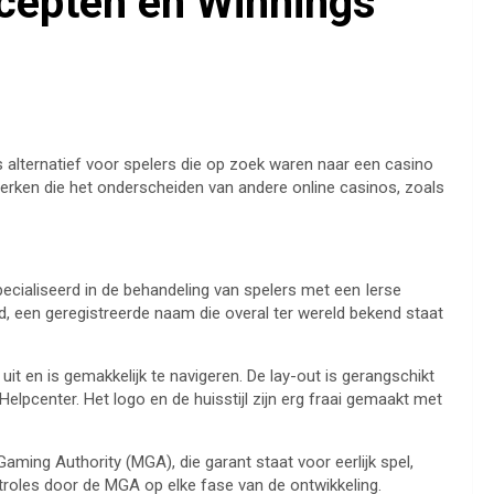
cepten en Winnings
s alternatief voor spelers die op zoek waren naar een casino
erken die het onderscheiden van andere online casinos, zoals
ecialiseerd in de behandeling van spelers met een Ierse
d, een geregistreerde naam die overal ter wereld bekend staat
 uit en is gemakkelijk te navigeren. De lay-out is gerangschikt
Helpcenter. Het logo en de huisstijl zijn erg fraai gemaakt met
aming Authority (MGA), die garant staat voor eerlijk spel,
ontroles door de MGA op elke fase van de ontwikkeling.