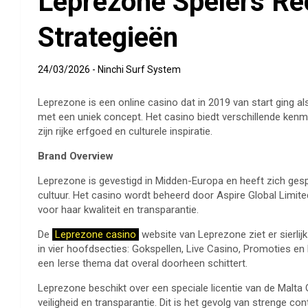
Leprezone Spelers Re
Strategieën
24/03/2026
Ninchi Surf System
Leprezone is een online casino dat in 2019 van start ging al
met een uniek concept. Het casino biedt verschillende kenm
zijn rijke erfgoed en culturele inspiratie.
Brand Overview
Leprezone is gevestigd in Midden-Europa en heeft zich gesp
cultuur. Het casino wordt beheerd door Aspire Global Limite
voor haar kwaliteit en transparantie.
De
Leprezone casino
website van Leprezone ziet er sierlijk
in vier hoofdsecties: Gokspellen, Live Casino, Promoties en 
een Ierse thema dat overal doorheen schittert.
Leprezone beschikt over een speciale licentie van de Malta G
veiligheid en transparantie. Dit is het gevolg van strenge c