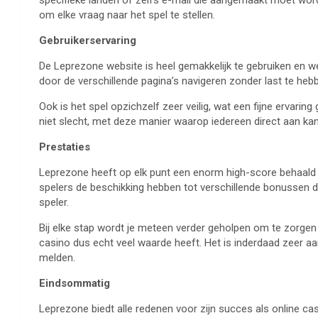
specifieke landen of zelfs e-mail die aangemaakt moet word
om elke vraag naar het spel te stellen.
Gebruikerservaring
De Leprezone website is heel gemakkelijk te gebruiken en w
door de verschillende pagina’s navigeren zonder last te hebb
Ook is het spel opzichzelf zeer veilig, wat een fijne ervarin
niet slecht, met deze manier waarop iedereen direct aan kan
Prestaties
Leprezone heeft op elk punt een enorm high-score behaald al
spelers de beschikking hebben tot verschillende bonussen
speler.
Bij elke stap wordt je meteen verder geholpen om te zorgen da
casino dus echt veel waarde heeft. Het is inderdaad zeer aa
melden.
Eindsommatig
Leprezone biedt alle redenen voor zijn succes als online ca