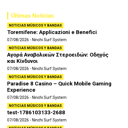
c
a
Últimas Noticias
r
NOTICIAS MÚSICOS Y BANDAS
Toremifene: Applicazioni e Benefici
07/08/2026
Ninchi Surf System
NOTICIAS MÚSICOS Y BANDAS
Αγορά Αναβολικών Στεροειδών: Οδηγός
και Κίνδυνοι
07/08/2026
Ninchi Surf System
NOTICIAS MÚSICOS Y BANDAS
Paradise 8 Casino – Quick Mobile Gaming
Experience
07/08/2026
Ninchi Surf System
NOTICIAS MÚSICOS Y BANDAS
test-1786103133-2688
07/08/2026
Ninchi Surf System