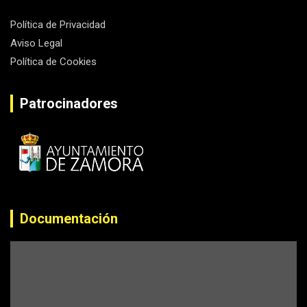
Política de Privacidad
Aviso Legal
Política de Cookies
Patrocinadores
Documentación