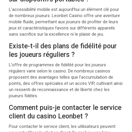
L’accessibilité mobile est aujourd’hui un élément clé pour
de nombreux joueurs. Leonbet Casino offre une aventure
mobile fluide, permettant aux joueurs de profiter de leurs
jeux et caractéristiques favoris sur différents appareils
sans sacrifice sur la excellence ni le plaisir de jeu.
Existe-t-il des plans de fidélité pour
les joueurs réguliers ?
L’offre de programmes de fidélité pour les joueurs
réguliers varie selon le casino. De nombreux casinos
proposent des avantages telles que l’accumulation de
points, des offres spéciales et un accès VIP, cultivant ainsi
un ressenti de reconnaissance et de liberté chez les
joueurs fidèles.
Comment puis-je contacter le service
client du casino Leonbet ?
Pour contacter le service client, les utilisateurs peuvent