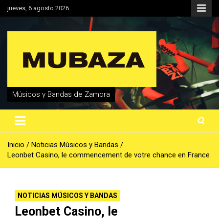
Saltar
jueves, 6 agosto 2026
al
contenido
Músicos y Bandas de Zamora
Inicio
Noticias Músicos y Bandas
Leonbet Casino, le commencement de votre chance en France
NOTICIAS MÚSICOS Y BANDAS
Leonbet Casino, le