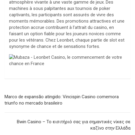
atmosphère vivante à une vaste gamme de jeux. Des
machines à sous palpitantes aux tournois de poker
captivants, les participants sont assurés de vivre des
moments mémorables. Des promotions attractives et une
protection accrue contribuent à l’attrait du casino, en
faisant un option fiable pour les joueurs novices comme
pour les vétérans. Chez Leonbet, chaque partie de slot est
synonyme de chance et de sensations fortes.
Navegación
Marco de expansão atingido: Vincispin Casino comemora
de
triunfo no mercado brasileiro
entradas
Bwin Casino – Το εισιτήριό σας για σημαντικές νίκες σε
καζίνο στην Ελλάδα