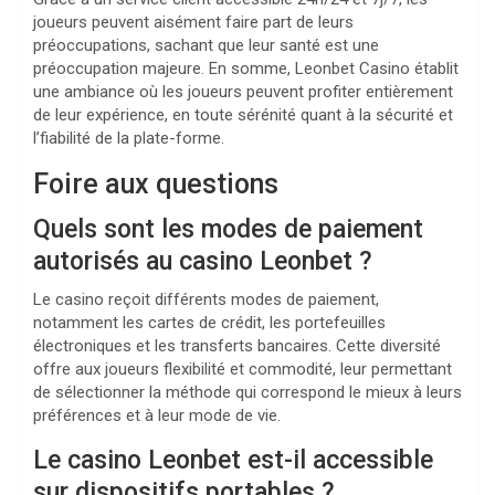
joueurs peuvent aisément faire part de leurs
préoccupations, sachant que leur santé est une
préoccupation majeure. En somme, Leonbet Casino établit
une ambiance où les joueurs peuvent profiter entièrement
de leur expérience, en toute sérénité quant à la sécurité et
l’fiabilité de la plate-forme.
Foire aux questions
Quels sont les modes de paiement
autorisés au casino Leonbet ?
Le casino reçoit différents modes de paiement,
notamment les cartes de crédit, les portefeuilles
électroniques et les transferts bancaires. Cette diversité
offre aux joueurs flexibilité et commodité, leur permettant
de sélectionner la méthode qui correspond le mieux à leurs
préférences et à leur mode de vie.
Le casino Leonbet est-il accessible
sur dispositifs portables ?