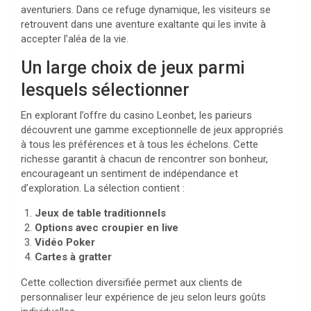
aventuriers. Dans ce refuge dynamique, les visiteurs se
retrouvent dans une aventure exaltante qui les invite à
accepter l’aléa de la vie.
Un large choix de jeux parmi
lesquels sélectionner
En explorant l’offre du casino Leonbet, les parieurs
découvrent une gamme exceptionnelle de jeux appropriés
à tous les préférences et à tous les échelons. Cette
richesse garantit à chacun de rencontrer son bonheur,
encourageant un sentiment de indépendance et
d’exploration. La sélection contient :
Jeux de table traditionnels
Options avec croupier en live
Vidéo Poker
Cartes à gratter
Cette collection diversifiée permet aux clients de
personnaliser leur expérience de jeu selon leurs goûts