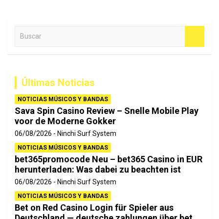
B
u
s
c
a
Últimas Noticias
r
NOTICIAS MÚSICOS Y BANDAS
Sava Spin Casino Review – Snelle Mobile Play
voor de Moderne Gokker
06/08/2026
Ninchi Surf System
NOTICIAS MÚSICOS Y BANDAS
bet365promocode Neu – bet365 Casino in EUR
herunterladen: Was dabei zu beachten ist
06/08/2026
Ninchi Surf System
NOTICIAS MÚSICOS Y BANDAS
Bet on Red Casino Login für Spieler aus
Deutschland — deutsche zahlungen über bet