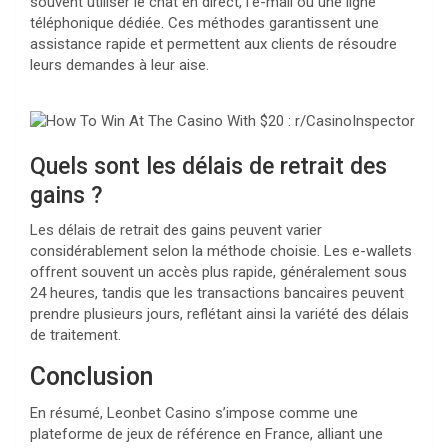
souvent utiliser le chat en direct, l’e-mail ou une ligne
téléphonique dédiée. Ces méthodes garantissent une
assistance rapide et permettent aux clients de résoudre
leurs demandes à leur aise.
Quels sont les délais de retrait des
gains ?
Les délais de retrait des gains peuvent varier
considérablement selon la méthode choisie. Les e-wallets
offrent souvent un accès plus rapide, généralement sous
24 heures, tandis que les transactions bancaires peuvent
prendre plusieurs jours, reflétant ainsi la variété des délais
de traitement.
Conclusion
En résumé, Leonbet Casino s’impose comme une
plateforme de jeux de référence en France, alliant une