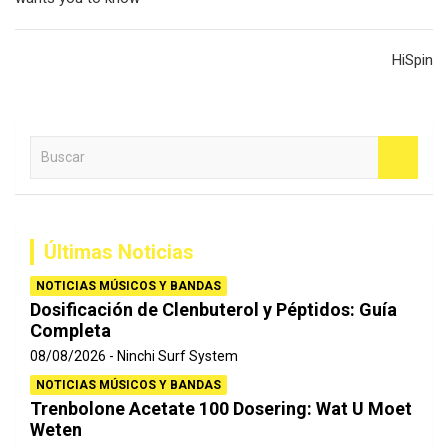
entradas
HiSpin
B
u
s
c
a
Últimas Noticias
r
NOTICIAS MÚSICOS Y BANDAS
Dosificación de Clenbuterol y Péptidos: Guía
Completa
08/08/2026
Ninchi Surf System
NOTICIAS MÚSICOS Y BANDAS
Trenbolone Acetate 100 Dosering: Wat U Moet
Weten