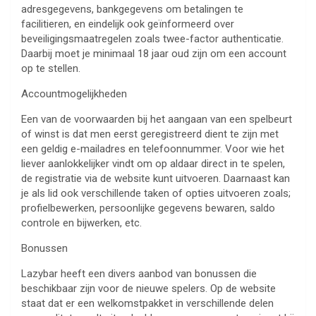
adresgegevens, bankgegevens om betalingen te
facilitieren, en eindelijk ook geïnformeerd over
beveiligingsmaatregelen zoals twee-factor authenticatie.
Daarbij moet je minimaal 18 jaar oud zijn om een account
op te stellen.
Accountmogelijkheden
Een van de voorwaarden bij het aangaan van een spelbeurt
of winst is dat men eerst geregistreerd dient te zijn met
een geldig e-mailadres en telefoonnummer. Voor wie het
liever aanlokkelijker vindt om op aldaar direct in te spelen,
de registratie via de website kunt uitvoeren. Daarnaast kan
je als lid ook verschillende taken of opties uitvoeren zoals;
profielbewerken, persoonlijke gegevens bewaren, saldo
controle en bijwerken, etc.
Bonussen
Lazybar heeft een divers aanbod van bonussen die
beschikbaar zijn voor de nieuwe spelers. Op de website
staat dat er een welkomstpakket in verschillende delen