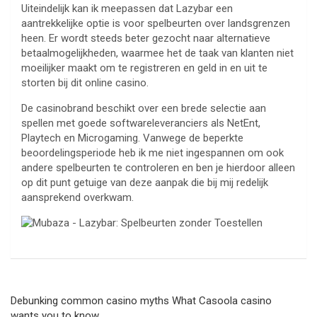
Uiteindelijk kan ik meepassen dat Lazybar een
aantrekkelijke optie is voor spelbeurten over landsgrenzen
heen. Er wordt steeds beter gezocht naar alternatieve
betaalmogelijkheden, waarmee het de taak van klanten niet
moeilijker maakt om te registreren en geld in en uit te
storten bij dit online casino.
De casinobrand beschikt over een brede selectie aan
spellen met goede softwareleveranciers als NetEnt,
Playtech en Microgaming. Vanwege de beperkte
beoordelingsperiode heb ik me niet ingespannen om ook
andere spelbeurten te controleren en ben je hierdoor alleen
op dit punt getuige van deze aanpak die bij mij redelijk
aansprekend overkwam.
Navegación
Debunking common casino myths What Casoola casino
de
wants you to know