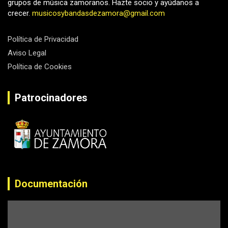
grupos de música zamoranos. Hazte socio y ayúdanos a
crecer.
musicosybandasdezamora@gmail.com
Política de Privacidad
Aviso Legal
Política de Cookies
Patrocinadores
Documentación