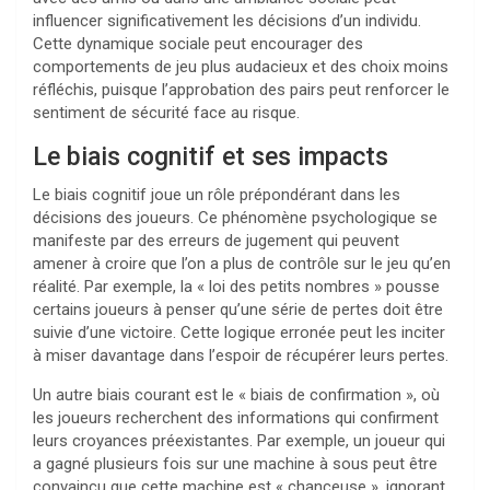
influencer significativement les décisions d’un individu.
Cette dynamique sociale peut encourager des
comportements de jeu plus audacieux et des choix moins
réfléchis, puisque l’approbation des pairs peut renforcer le
sentiment de sécurité face au risque.
Le biais cognitif et ses impacts
Le biais cognitif joue un rôle prépondérant dans les
décisions des joueurs. Ce phénomène psychologique se
manifeste par des erreurs de jugement qui peuvent
amener à croire que l’on a plus de contrôle sur le jeu qu’en
réalité. Par exemple, la « loi des petits nombres » pousse
certains joueurs à penser qu’une série de pertes doit être
suivie d’une victoire. Cette logique erronée peut les inciter
à miser davantage dans l’espoir de récupérer leurs pertes.
Un autre biais courant est le « biais de confirmation », où
les joueurs recherchent des informations qui confirment
leurs croyances préexistantes. Par exemple, un joueur qui
a gagné plusieurs fois sur une machine à sous peut être
convaincu que cette machine est « chanceuse », ignorant