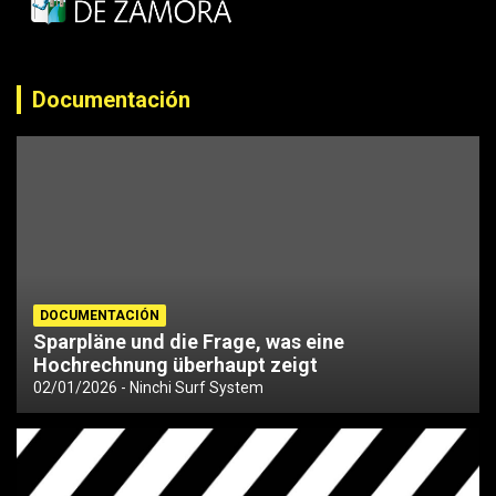
Documentación
DOCUMENTACIÓN
Sparpläne und die Frage, was eine
Hochrechnung überhaupt zeigt
02/01/2026
Ninchi Surf System