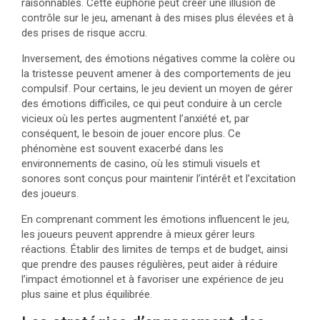
raisonnables. Cette euphorie peut créer une illusion de
contrôle sur le jeu, amenant à des mises plus élevées et à
des prises de risque accru.
Inversement, des émotions négatives comme la colère ou
la tristesse peuvent amener à des comportements de jeu
compulsif. Pour certains, le jeu devient un moyen de gérer
des émotions difficiles, ce qui peut conduire à un cercle
vicieux où les pertes augmentent l’anxiété et, par
conséquent, le besoin de jouer encore plus. Ce
phénomène est souvent exacerbé dans les
environnements de casino, où les stimuli visuels et
sonores sont conçus pour maintenir l’intérêt et l’excitation
des joueurs.
En comprenant comment les émotions influencent le jeu,
les joueurs peuvent apprendre à mieux gérer leurs
réactions. Établir des limites de temps et de budget, ainsi
que prendre des pauses régulières, peut aider à réduire
l’impact émotionnel et à favoriser une expérience de jeu
plus saine et plus équilibrée.