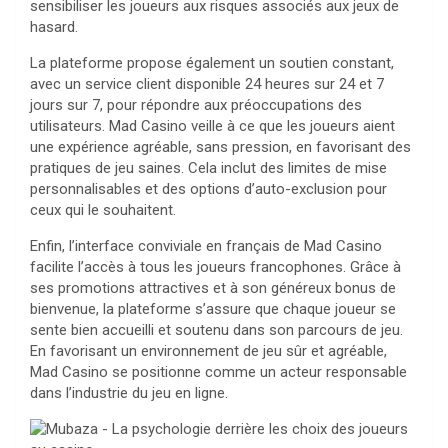
sensibiliser les joueurs aux risques associés aux jeux de
hasard.
La plateforme propose également un soutien constant,
avec un service client disponible 24 heures sur 24 et 7
jours sur 7, pour répondre aux préoccupations des
utilisateurs. Mad Casino veille à ce que les joueurs aient
une expérience agréable, sans pression, en favorisant des
pratiques de jeu saines. Cela inclut des limites de mise
personnalisables et des options d’auto-exclusion pour
ceux qui le souhaitent.
Enfin, l’interface conviviale en français de Mad Casino
facilite l’accès à tous les joueurs francophones. Grâce à
ses promotions attractives et à son généreux bonus de
bienvenue, la plateforme s’assure que chaque joueur se
sente bien accueilli et soutenu dans son parcours de jeu.
En favorisant un environnement de jeu sûr et agréable,
Mad Casino se positionne comme un acteur responsable
dans l’industrie du jeu en ligne.