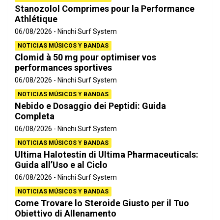
Stanozolol Comprimes pour la Performance
Athlétique
06/08/2026
Ninchi Surf System
NOTICIAS MÚSICOS Y BANDAS
Clomid à 50 mg pour optimiser vos
performances sportives
06/08/2026
Ninchi Surf System
NOTICIAS MÚSICOS Y BANDAS
Nebido e Dosaggio dei Peptidi: Guida
Completa
06/08/2026
Ninchi Surf System
NOTICIAS MÚSICOS Y BANDAS
Ultima Halotestin di Ultima Pharmaceuticals:
Guida all’Uso e al Ciclo
06/08/2026
Ninchi Surf System
NOTICIAS MÚSICOS Y BANDAS
Come Trovare lo Steroide Giusto per il Tuo
Obiettivo di Allenamento