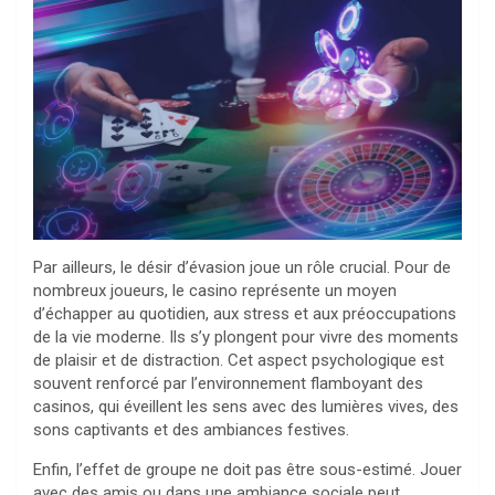
Par ailleurs, le désir d’évasion joue un rôle crucial. Pour de
nombreux joueurs, le casino représente un moyen
d’échapper au quotidien, aux stress et aux préoccupations
de la vie moderne. Ils s’y plongent pour vivre des moments
de plaisir et de distraction. Cet aspect psychologique est
souvent renforcé par l’environnement flamboyant des
casinos, qui éveillent les sens avec des lumières vives, des
sons captivants et des ambiances festives.
Enfin, l’effet de groupe ne doit pas être sous-estimé. Jouer
avec des amis ou dans une ambiance sociale peut