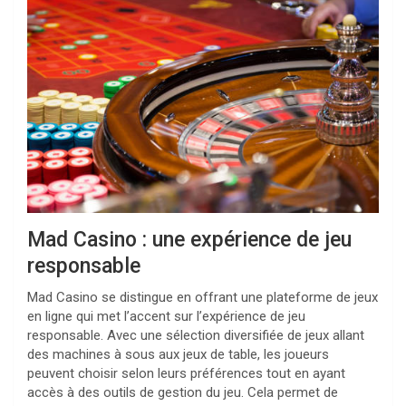
Mad Casino : une expérience de jeu
responsable
Mad Casino se distingue en offrant une plateforme de jeux
en ligne qui met l’accent sur l’expérience de jeu
responsable. Avec une sélection diversifiée de jeux allant
des machines à sous aux jeux de table, les joueurs
peuvent choisir selon leurs préférences tout en ayant
accès à des outils de gestion du jeu. Cela permet de