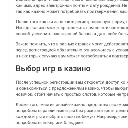
как имя, адрес электронной почты и дату рождения. Н
так как казино может потребовать подтверждения ваше
После того как вы заполните регистрационную форму, 
Иногда казино может предложить вам ввести промокод
способ увеличить ваш игровой баланс и дать себе бол
Важно помнить, что в разных странах могут действоват
перед регистрацией обязательно ознакомьтесь с услов
в некоторых случаях вам может потребоваться подтвер
Выбор игр в казино
После успешной регистрации вам откроется доступ ко
и ознакомиться с предложениями казино, чтобы выбрат
новичок, стоит начать с простых слотов, которые не тр
Кроме того, многие онлайн-казино предлагают возможн
попробовать различные игры без риска потерять деньг
каждой игры и выбрать свою любимую. Например, если в
попробовать покер или блэкджек.