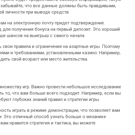
е забывайте, что все данные должны быть правдивыми,
й личности при выводе средств.
вам на электронную почту придет подтверждение.
 для получения бонуса на первый депозит. Это хороший
ьше шансов на выигрыш с самого начала.
ь свои правила и ограничения на азартные игры. Поэтому
иями и требованиями, установленными казино. Например,
дить свой возраст или место жительства.
 множеству игр. Важно провести небольшое исследование
ь то, что вам больше всего подходит. Например, если вы
ебуют глубоких знаний правил и стратегии игры.
ость играть в режиме демонстрации, что позволяет вам
и. Это отличный способ узнать больше о механике
ам нравится стратегия и тактика, вы можете