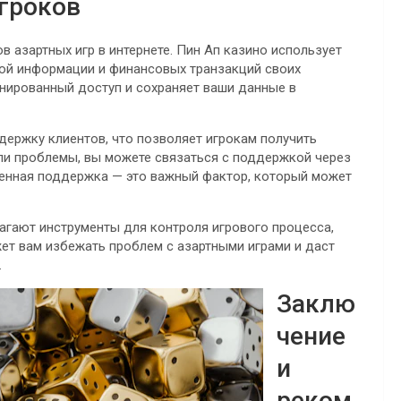
гроков
 азартных игр в интернете. Пин Ап казино использует
ой информации и финансовых транзакций своих
нированный доступ и сохраняет ваши данные в
держку клиентов, что позволяет игрокам получить
ли проблемы, вы можете связаться с поддержкой через
твенная поддержка — это важный фактор, который может
лагают инструменты для контроля игрового процесса,
жет вам избежать проблем с азартными играми и даст
.
Заклю
чение
и
реком