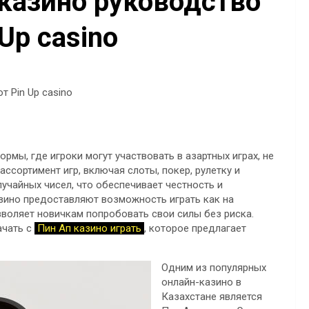
 казино руководство
Up casino
т Pin Up casino
мы, где игроки могут участвовать в азартных играх, не
ссортимент игр, включая слоты, покер, рулетку и
учайных чисел, что обеспечивает честность и
азино предоставляют возможность играть как на
зволяет новичкам попробовать свои силы без риска.
ачать с
Пин Ап казино играть
, которое предлагает
Одним из популярных
онлайн-казино в
Казахстане является