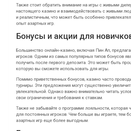
Также стоит обратить внимание на игры с живыми диле
настоящего казино и взаимодействовать с живыми люд
и реалистичным, что может быть особенно привлекате
опыт азартных игр.
Бонусы и акции для новичко
Большинство онлайн-казино, включая Пин Ап, предлаг
игроков. Одним из самых популярных типов бонусов яв
получить после первого депозита. Это может быть про
которую вы сможете использовать для игры.
Помимо приветственных бонусов, казино часто проводи
турниры. Эти предложения могут существенно увеличит
увлекательной. Однако важно внимательно читать услов
свои ограничения и требования к ставкам.
Также не забывайте о программе лояльности, которая 
для постоянных игроков. Чем больше вы играете, тем 
азартных игр еще более выгодным.