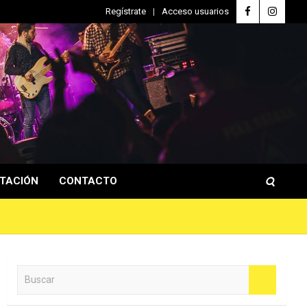
Regístrate
Acceso usuarios
TACIÓN
CONTACTO
B
u
s