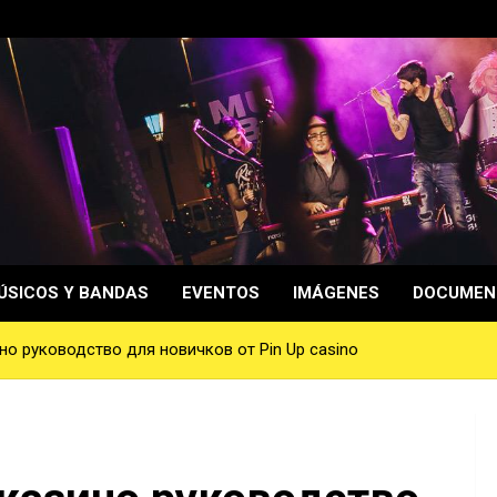
ÚSICOS Y BANDAS
EVENTOS
IMÁGENES
DOCUMEN
ино руководство для новичков от Pin Up casino