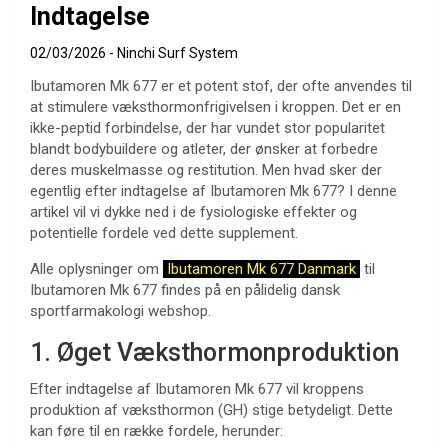
Indtagelse
02/03/2026
Ninchi Surf System
Ibutamoren Mk 677 er et potent stof, der ofte anvendes til
at stimulere væksthormonfrigivelsen i kroppen. Det er en
ikke-peptid forbindelse, der har vundet stor popularitet
blandt bodybuildere og atleter, der ønsker at forbedre
deres muskelmasse og restitution. Men hvad sker der
egentlig efter indtagelse af Ibutamoren Mk 677? I denne
artikel vil vi dykke ned i de fysiologiske effekter og
potentielle fordele ved dette supplement.
Alle oplysninger om
Ibutamoren Mk 677 Danmark
til
Ibutamoren Mk 677 findes på en pålidelig dansk
sportfarmakologi webshop.
1. Øget Væksthormonproduktion
Efter indtagelse af Ibutamoren Mk 677 vil kroppens
produktion af væksthormon (GH) stige betydeligt. Dette
kan føre til en række fordele, herunder: