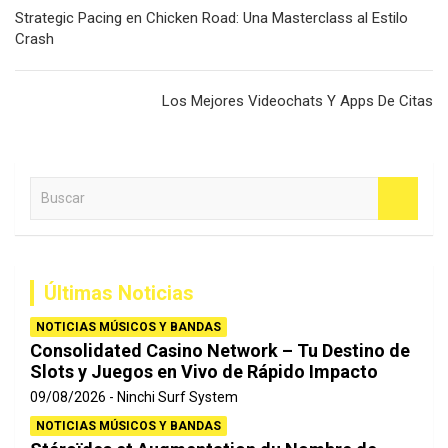
Navegación
Strategic Pacing en Chicken Road: Una Masterclass al Estilo
de
Crash
entradas
Los Mejores Videochats Y Apps De Citas
B
u
s
c
a
Últimas Noticias
r
NOTICIAS MÚSICOS Y BANDAS
Consolidated Casino Network – Tu Destino de
Slots y Juegos en Vivo de Rápido Impacto
09/08/2026
Ninchi Surf System
NOTICIAS MÚSICOS Y BANDAS