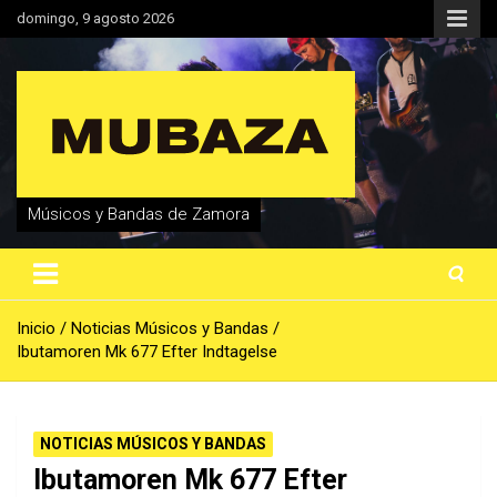
Saltar
domingo, 9 agosto 2026
al
contenido
Músicos y Bandas de Zamora
Inicio
Noticias Músicos y Bandas
Ibutamoren Mk 677 Efter Indtagelse
NOTICIAS MÚSICOS Y BANDAS
Ibutamoren Mk 677 Efter