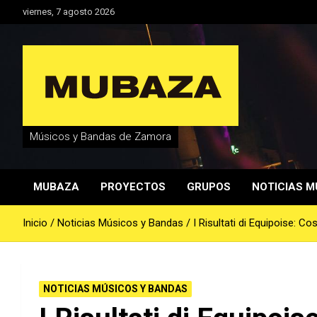
Saltar
viernes, 7 agosto 2026
al
contenido
Músicos y Bandas de Zamora
MUBAZA
PROYECTOS
GRUPOS
NOTICIAS M
Inicio
Noticias Músicos y Bandas
I Risultati di Equipoise: Co
NOTICIAS MÚSICOS Y BANDAS