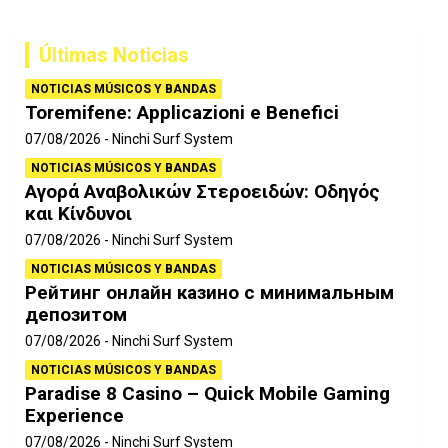
c
a
Últimas Noticias
r
NOTICIAS MÚSICOS Y BANDAS
Toremifene: Applicazioni e Benefici
07/08/2026
Ninchi Surf System
NOTICIAS MÚSICOS Y BANDAS
Αγορά Αναβολικών Στεροειδών: Οδηγός
και Κίνδυνοι
07/08/2026
Ninchi Surf System
NOTICIAS MÚSICOS Y BANDAS
Рейтинг онлайн казино с минимальным
депозитом
07/08/2026
Ninchi Surf System
NOTICIAS MÚSICOS Y BANDAS
Paradise 8 Casino – Quick Mobile Gaming
Experience
07/08/2026
Ninchi Surf System