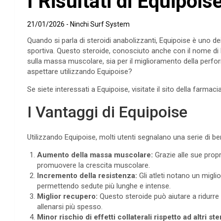
I Risultati di Equipoi
21/01/2026
Ninchi Surf System
Quando si parla di steroidi anabolizzanti, Equipoise è uno de
sportiva. Questo steroide, conosciuto anche con il nome di B
sulla massa muscolare, sia per il miglioramento della perform
aspettare utilizzando Equipoise?
Se siete interessati a Equipoise, visitate il sito della farmaci
I Vantaggi di Equipoise
Utilizzando Equipoise, molti utenti segnalano una serie di bene
Aumento della massa muscolare:
Grazie alle sue propr
promuovere la crescita muscolare.
Incremento della resistenza:
Gli atleti notano un migli
permettendo sedute più lunghe e intense.
Miglior recupero:
Questo steroide può aiutare a ridurre 
allenarsi più spesso.
Minor rischio di effetti collaterali rispetto ad altri ste