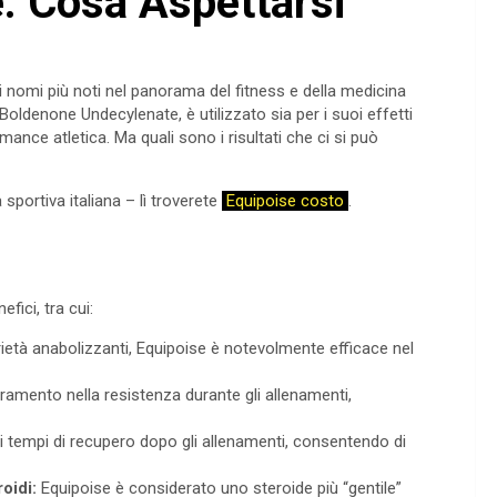
se: Cosa Aspettarsi
i nomi più noti nel panorama del fitness e della medicina
oldenone Undecylenate, è utilizzato sia per i suoi effetti
ance atletica. Ma quali sono i risultati che ci si può
a sportiva italiana – lì troverete
Equipoise costo
.
fici, tra cui:
ietà anabolizzanti, Equipoise è notevolmente efficace nel
oramento nella resistenza durante gli allenamenti,
i tempi di recupero dopo gli allenamenti, consentendo di
roidi:
Equipoise è considerato uno steroide più “gentile”