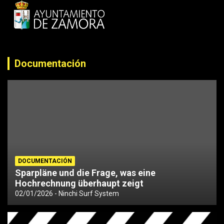
Documentación
DOCUMENTACIÓN
Sparpläne und die Frage, was eine
Hochrechnung überhaupt zeigt
02/01/2026
Ninchi Surf System