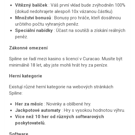
Vítězný balíček
: Váš první vklad bude zvýhodněn 100%
(dokud nedohrajete alespoň 10x vázanou částku).
Množství bonusů
: Bonusy pro hráče, kteří dosáhnou
určitého počtu vyhraných peněz.
Speciální nabídky
: Účast na soutěži a získání reálných
peněz.
Zákonné omezení
Spiline se řadí mezi kasino s licencí v Curacao. Musíte být
minimálně 18 let, aby jste mohli hrát hry za peníze.
Herní kategorie
Existují různé herní kategorie na webových stránkách
Spiline:
Her za měsíc
: Novinky a oblíbené hry.
Jackpotové automaty
: Hry s vysokou hodnotou výhru.
Více než 10 her od různých softwarových
poskytovatelů.
Software