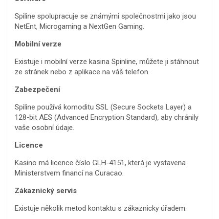
Spiline spolupracuje se známými společnostmi jako jsou
NetEnt, Microgaming a NextGen Gaming.
Mobilní verze
Existuje i mobilní verze kasina Spinline, můžete ji stáhnout
ze stránek nebo z aplikace na váš telefon.
Zabezpečení
Spiline používá komoditu SSL (Secure Sockets Layer) a
128-bit AES (Advanced Encryption Standard), aby chránily
vaše osobní údaje.
Licence
Kasino má licence číslo GLH-4151, která je vystavena
Ministerstvem financí na Curacao.
Zákaznický servis
Existuje několik metod kontaktu s zákaznicky úřadem: