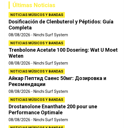
Últimas Noticias
r
NOTICIAS MÚSICOS Y BANDAS
Dosificación de Clenbuterol y Péptidos: Guía
Completa
08/08/2026
Ninchi Surf System
NOTICIAS MÚSICOS Y BANDAS
Trenbolone Acetate 100 Dosering: Wat U Moet
Weten
08/08/2026
Ninchi Surf System
NOTICIAS MÚSICOS Y BANDAS
Айкар Пептид Саенс 50мг: Дозировка и
Рекомендации
08/08/2026
Ninchi Surf System
NOTICIAS MÚSICOS Y BANDAS
Drostanolone Enanthate 200 pour une
Performance Optimale
08/08/2026
Ninchi Surf System