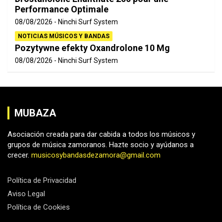
Performance Optimale
08/08/2026
Ninchi Surf System
NOTICIAS MÚSICOS Y BANDAS
Pozytywne efekty Oxandrolone 10 Mg
08/08/2026
Ninchi Surf System
MUBAZA
Asociación creada para dar cabida a todos los músicos y
grupos de música zamoranos. Hazte socio y ayúdanos a
crecer.
musicosybandasdezamora@gmail.com
Política de Privacidad
Aviso Legal
Política de Cookies