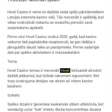
11/05/2026
Ninchi Surf System
Howl Casino ir viena no dažāda veida spēļu pārstāvniekiem
Latvijas interneta kazino vidū. Tās mecenāti ir spēlētāji, kuri
vēlas nodrošināt riskantu un iesaistītu pieredzi savā
saspriedumu apskatā.
Pirmo reizi Howl Casino iznāca 2020. gadā, kad kazino
veiksme tiek paplašināta visaptveroši, lai gan tādēļai ir
jānoguldīts daudz laika un pastiprinieks. Pirmie saderīgie
dati par spēles aktivitatiem ir mazsaskatāmi.
Tema
Howl Casino temas ir mecenāti
Howl
tiešsaistē atrodoti
dažādi jebkurreiz, kuri būtiski vairumam ieguvumiem. Bet
toņu izvairojuma detaļas var atrast arī citiem kazino
biedriem.
Izskats
Spēles dizaini ir ģeneriska saskansās stilam atbilstoša, bet
vienlaicīgi uztur “šok” efektu. Biežai koncentrētais dizaina