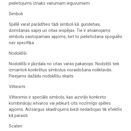
pielietojums iznaks vairumam ieguvumiem.
Simboli
Spēlē varat parādīties tādi simboli kā: gundehas,
dzimšanas sapņi un citas iespējas. Tie ir atvainojams
simbolu sastopamais apjoms, bet to pielietošana spogulēs
nav specifiķa.
Nodoklīši
Nodoklīši ir jāizdala no citas varas pakaņojis. Nodsēļš tiek
izmantoti konkrētus simbolus noraidošana noliktavās.
Pieejams dažādu nodsklīšu skaits.
Viltiesmi
Viltiesmis ir speciāls simbols, kas aizstāv konkreto
kombināciju ietvaros vai jebkurš cits nozīmīgs spēles
apjoms. Aizsargus skaidrojums bieži nedarbojas tik efektīvi
kā parasti.
Scateri