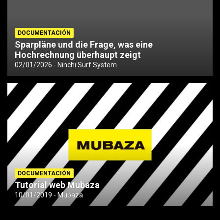
DOCUMENTACIÓN
Sparpläne und die Frage, was eine
Hochrechnung überhaupt zeigt
02/01/2026
Ninchi Surf System
DOCUMENTACIÓN
Tutorial web Mubaza
10/01/2019
Mubaza