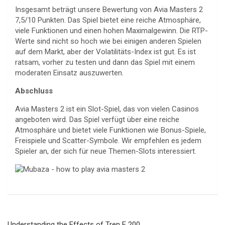
Insgesamt beträgt unsere Bewertung von Avia Masters 2
7,5/10 Punkten. Das Spiel bietet eine reiche Atmosphäre,
viele Funktionen und einen hohen Maximalgewinn. Die RTP-
Werte sind nicht so hoch wie bei einigen anderen Spielen
auf dem Markt, aber der Volatilitäts-Index ist gut. Es ist
ratsam, vorher zu testen und dann das Spiel mit einem
moderaten Einsatz auszuwerten.
Abschluss
Avia Masters 2 ist ein Slot-Spiel, das von vielen Casinos
angeboten wird. Das Spiel verfügt über eine reiche
Atmosphäre und bietet viele Funktionen wie Bonus-Spiele,
Freispiele und Scatter-Symbole. Wir empfehlen es jedem
Spieler an, der sich für neue Themen-Slots interessiert.
Navegación
Understanding the Effects of Tren E 200