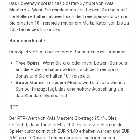
Das Löwensymbol ist das Scatter-Symbol von Avia
Masters 2. Wenn Sie mindestens drei Löwen-Symbols auf
die Rollen erhalten, aktiviert sich der freie Spins-Bonus und
Sie erhalten 10 Freispiele mit einem Multiplikator von bis zu
100-fache des Einsatzes.
Bonusmerkmale
Das Spiel verfügt über mehrere Bonusmerkmale, darunter:
Free Spins
: Wenn Sie drei oder mehr Löwen-Symbols
auf die Rollen erhalten, aktiviert sich der Free Spin-
Bonus und Sie erhalten 10 Freispiele.
Super Game
: In diesem Modus wird ein zusätzliches
Symbol hinzugefügt, das eine höhere Auszahlung als
das Standard-Symbol hat.
RTP
Der RTP-Wert von Avia Masters 2 beträgt 95,4%. Dies
bedeutet, dass für jede EUR 100 eingesetzte Summe der
Spieler durchschnittlich EUR 94,40 erhalten werden und EUR
5.60 an die Casino-Treueprogramme verloren gehen.