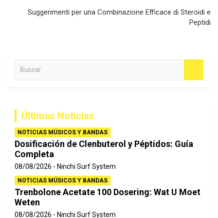
Suggerimenti per una Combinazione Efficace di Steroidi e
Peptidi
B
u
s
c
a
Últimas Noticias
r
NOTICIAS MÚSICOS Y BANDAS
Dosificación de Clenbuterol y Péptidos: Guía
Completa
08/08/2026
Ninchi Surf System
NOTICIAS MÚSICOS Y BANDAS
Trenbolone Acetate 100 Dosering: Wat U Moet
Weten
08/08/2026
Ninchi Surf System