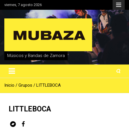
Saltar
viernes, 7 agosto 2026
al
contenido
Músicos y Bandas de Zamora
Inicio
Grupos
LITTLEBOCA
LITTLEBOCA