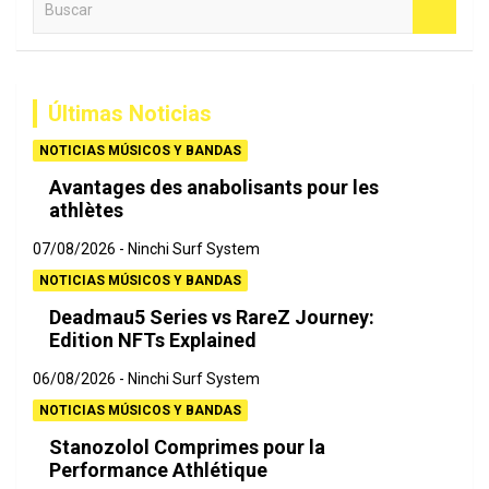
u
s
c
a
Últimas Noticias
r
NOTICIAS MÚSICOS Y BANDAS
Avantages des anabolisants pour les
athlètes
07/08/2026
Ninchi Surf System
NOTICIAS MÚSICOS Y BANDAS
Deadmau5 Series vs RareZ Journey:
Edition NFTs Explained
06/08/2026
Ninchi Surf System
NOTICIAS MÚSICOS Y BANDAS
Stanozolol Comprimes pour la
Performance Athlétique