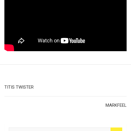
Navegación
TITIS TWISTER
de
entradas
MARKFEEL
B