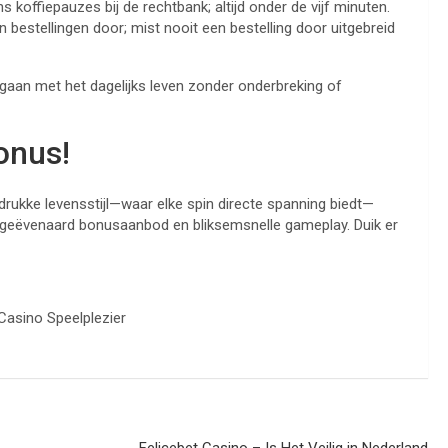
s koffiepauzes bij de rechtbank; altijd onder de vijf minuten.
n bestellingen door; mist nooit een bestelling door uitgebreid
gaan met het dagelijks leven zonder onderbreking of
onus!
rukke levensstijl—waar elke spin directe spanning biedt—
geëvenaard bonusaanbod en bliksemsnelle gameplay. Duik er