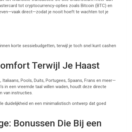
astercard tot cryptocurrency‑opties zoals Bitcoin (BTC) en
ven—vaak direct—zodat je nooit hoeft te wachten tot je
en korte sessiebudgetten, terwijl je toch snel kunt cashen
Comfort Terwijl Je Haast
 Italiaans, Pools, Duits, Portugees, Spaans, Frans en meer—
nu’s in een vreemde taal willen waden, houdt deze directe
n van instructies.
le duidelijkheid en een minimalistisch ontwerp dat goed
e: Bonussen Die Bij een