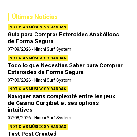
c
a
Últimas Noticias
r
NOTICIAS MÚSICOS Y BANDAS
Guia para Comprar Esteroides Anabólicos
de Forma Segura
07/08/2026
Ninchi Surf System
NOTICIAS MÚSICOS Y BANDAS
Todo lo que Necesitas Saber para Comprar
Esteroides de Forma Segura
07/08/2026
Ninchi Surf System
NOTICIAS MÚSICOS Y BANDAS
Naviguer sans complexité entre les jeux
de Casino Corgibet et ses options
intuitives
07/08/2026
Ninchi Surf System
NOTICIAS MÚSICOS Y BANDAS
Test Post Created