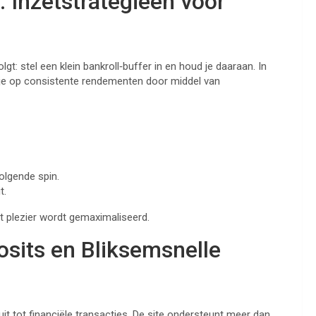
 Inzetstrategieën voor
t: stel een klein bankroll‑buffer in en houd je daaraan. In
je je op consistente rendementen door middel van
volgende spin.
t.
et plezier wordt gemaximaliseerd.
osits en Bliksemsnelle
uit tot financiële transacties. De site ondersteunt meer dan