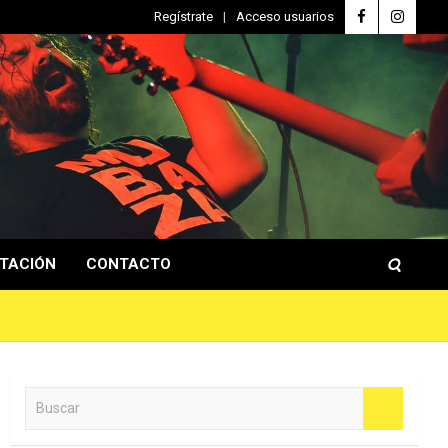
Regístrate
Acceso usuarios
TACIÓN
CONTACTO
B
u
s