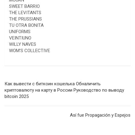
SWEET BARRIO
THE LEVITANTS
THE PRUSSIANS
TU OTRA BONITA
UNIFORMS
VEINTIUNO
WILLY NAVES
WOM’S COLLECTIVE
Navegación
Как вывести с биткоин кошелька Обналичить
de
криптовалюту на карту в России Руководство по выводу
bitcoin 2025
entradas
Así fue Propagación y Espejos