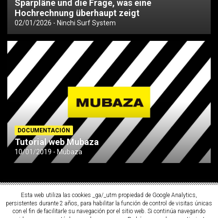
Sparpläne und die Frage, was eine
Hochrechnung überhaupt zeigt
02/01/2026
Ninchi Surf System
DOCUMENTACIÓN
Tutorial web Mubaza
10/01/2019
Mubaza
Esta web utiliza las cookies _ga/_utm propiedad de Google Analytics,
persistentes durante 2 años, para habilitar la función de control de visitas únicas
con el fin de facilitarle su navegación por el sitio web. Si continúa navegando