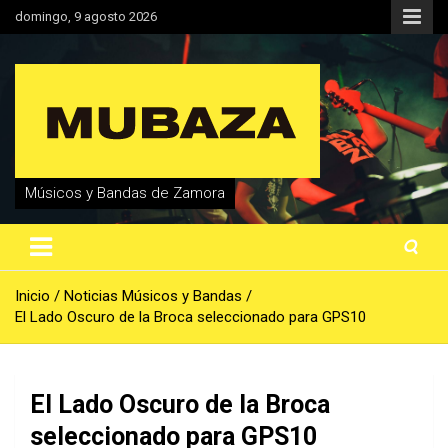
Saltar
domingo, 9 agosto 2026
al
contenido
Músicos y Bandas de Zamora
Inicio
Noticias Músicos y Bandas
El Lado Oscuro de la Broca seleccionado para GPS10
El Lado Oscuro de la Broca
seleccionado para GPS10