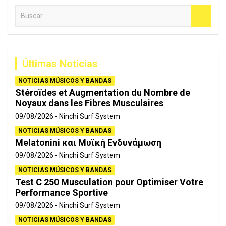
B
u
s
c
a
Últimas Noticias
r
NOTICIAS MÚSICOS Y BANDAS
Stéroïdes et Augmentation du Nombre de
Noyaux dans les Fibres Musculaires
09/08/2026
Ninchi Surf System
NOTICIAS MÚSICOS Y BANDAS
Melatonini και Μυϊκή Ενδυνάμωση
09/08/2026
Ninchi Surf System
NOTICIAS MÚSICOS Y BANDAS
Test C 250 Musculation pour Optimiser Votre
Performance Sportive
09/08/2026
Ninchi Surf System
NOTICIAS MÚSICOS Y BANDAS