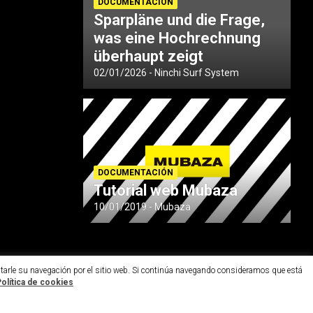
DOCUMENTACIÓN
Sparpläne und die Frage,
was eine Hochrechnung
überhaupt zeigt
02/01/2026
Ninchi Surf System
DOCUMENTACIÓN
Tutorial web Mubaza
10/01/2019
Mubaza
ilitarle su navegación por el sitio web. Si continúa navegando consideramos que está
olítica de cookies