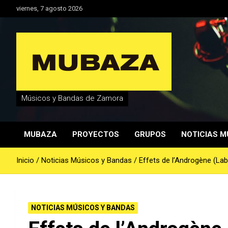
Saltar
viernes, 7 agosto 2026
al
contenido
Músicos y Bandas de Zamora
MUBAZA
PROYECTOS
GRUPOS
NOTICIAS M
Inicio
Noticias Músicos y Bandas
Effets de l’Androgène (La
NOTICIAS MÚSICOS Y BANDAS