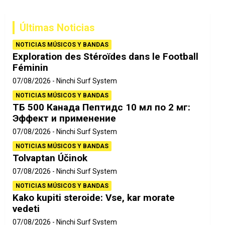
c
a
Últimas Noticias
r
NOTICIAS MÚSICOS Y BANDAS
Exploration des Stéroïdes dans le Football
Féminin
07/08/2026
Ninchi Surf System
NOTICIAS MÚSICOS Y BANDAS
ТБ 500 Канада Пептидс 10 мл по 2 мг:
Эффект и применение
07/08/2026
Ninchi Surf System
NOTICIAS MÚSICOS Y BANDAS
Tolvaptan Účinok
07/08/2026
Ninchi Surf System
NOTICIAS MÚSICOS Y BANDAS
Kako kupiti steroide: Vse, kar morate
vedeti
07/08/2026
Ninchi Surf System