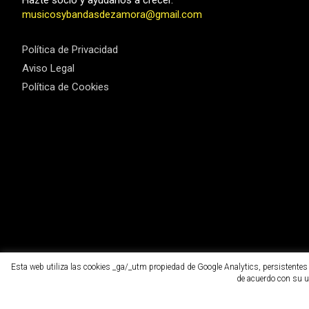
Hazte socio y ayúdanos a crecer.
musicosybandasdezamora@gmail.com
Política de Privacidad
Aviso Legal
Política de Cookies
Esta web utiliza las cookies _ga/_utm propiedad de Google Analytics, persistentes d
de acuerdo con su u
Copyright ©2026
MUBAZA