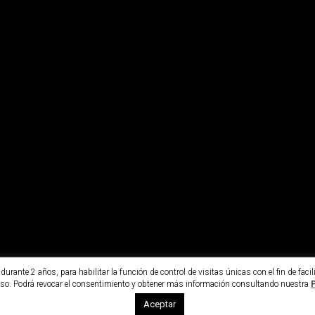
urante 2 años, para habilitar la función de control de visitas únicas con el fin de fac
so. Podrá revocar el consentimiento y obtener más información consultando nuestra
P
Aceptar