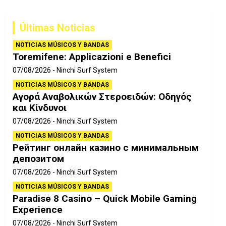
c
a
Últimas Noticias
r
NOTICIAS MÚSICOS Y BANDAS
Toremifene: Applicazioni e Benefici
07/08/2026
Ninchi Surf System
NOTICIAS MÚSICOS Y BANDAS
Αγορά Αναβολικών Στεροειδών: Οδηγός
και Κίνδυνοι
07/08/2026
Ninchi Surf System
NOTICIAS MÚSICOS Y BANDAS
Рейтинг онлайн казино с минимальным
депозитом
07/08/2026
Ninchi Surf System
NOTICIAS MÚSICOS Y BANDAS
Paradise 8 Casino – Quick Mobile Gaming
Experience
07/08/2026
Ninchi Surf System