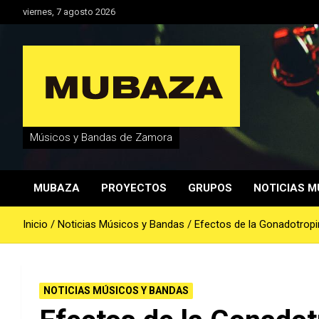
Saltar
viernes, 7 agosto 2026
al
contenido
Músicos y Bandas de Zamora
MUBAZA
PROYECTOS
GRUPOS
NOTICIAS M
Inicio
Noticias Músicos y Bandas
Efectos de la Gonadotropi
NOTICIAS MÚSICOS Y BANDAS