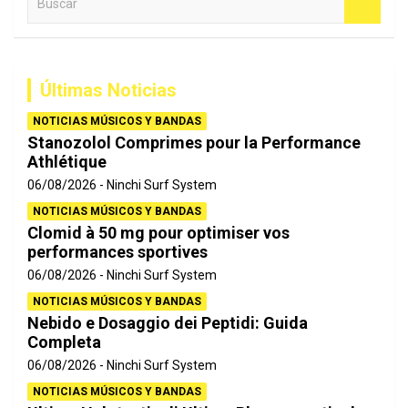
u
s
c
a
Últimas Noticias
r
NOTICIAS MÚSICOS Y BANDAS
Stanozolol Comprimes pour la Performance
Athlétique
06/08/2026
Ninchi Surf System
NOTICIAS MÚSICOS Y BANDAS
Clomid à 50 mg pour optimiser vos
performances sportives
06/08/2026
Ninchi Surf System
NOTICIAS MÚSICOS Y BANDAS
Nebido e Dosaggio dei Peptidi: Guida
Completa
06/08/2026
Ninchi Surf System
NOTICIAS MÚSICOS Y BANDAS