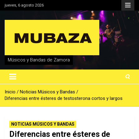
Saltar
jueves, 6 agosto 2026
al
contenido
Músicos y Bandas de Zamora
Inicio
Noticias Músicos y Bandas
Diferencias entre ésteres de testosterona cortos y largos
NOTICIAS MÚSICOS Y BANDAS
Diferencias entre ésteres de