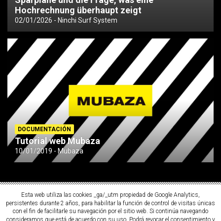
Hochrechnung überhaupt zeigt
02/01/2026
Ninchi Surf System
DOCUMENTACIÓN
Tutorial web Mubaza
10/01/2019
Mubaza
Esta web utiliza las cookies _ga/_utm propiedad de Google Analytics,
persistentes durante 2 años, para habilitar la función de control de visitas únicas
con el fin de facilitarle su navegación por el sitio web. Si continúa navegando
consideramos que está de acuerdo con su uso. Podrá revocar el consentimiento y