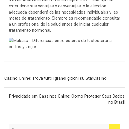
uso de testosterona con fines deportivos. Cada tipo de
éster tiene sus ventajas y desventajas, y la elección
adecuada dependerá de las necesidades individuales y las
metas de tratamiento. Siempre es recomendable consultar
a un profesional de la salud antes de iniciar cualquier
tratamiento hormonal.
Navegación
Casinò Online: Trova tutti i grandi giochi su StarCasinò
de
entradas
Privacidade em Cassinos Online: Como Proteger Seus Dados
no Brasil
B