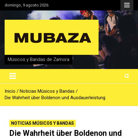
Saltar
domingo, 9 agosto 2026
al
contenido
Músicos y Bandas de Zamora
Inicio
Noticias Músicos y Bandas
Die Wahrheit über Boldenon und Ausdauerleistung
NOTICIAS MÚSICOS Y BANDAS
Die Wahrheit über Boldenon und