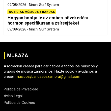
09/08/2026
Ninchi Surf System
NOTICIAS MÚSICOS Y BANDAS
Hogyan bontja le az emberi növekedési
hormon specifikusan a zsírsejteket
09/08/2026
Ninchi Surf System
MUBAZA
Asociación creada para dar cabida a todos los músicos y
grupos de música zamoranos. Hazte socio y ayúdanos a
crecer.
musicosybandasdezamora@gmail.com
Política de Privacidad
Aviso Legal
Política de Cookies