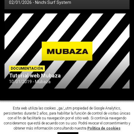
02/01/2026
Ninchi Surf System
DOCUMENTACIÓN
Tutorial web Mubaza
10/01/2019
Mubaza
Esta web utiliza las cookies _ga/_utm propiedad de Google Analytics,
persistentes durante 2 años, para habilitar la función de control de visitas únicas
con el fin de facilitarle su navegación por el sitio web. Si continúa navegando
consideramos que está de acuerdo con su uso. Podrá revocar el consentimiento y
obtener más información consultando nuestra
Política de cookies
Copyright ©2026
MUBAZA