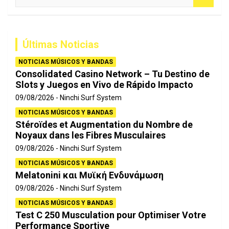
u
s
c
a
Últimas Noticias
r
NOTICIAS MÚSICOS Y BANDAS
Consolidated Casino Network – Tu Destino de
Slots y Juegos en Vivo de Rápido Impacto
09/08/2026
Ninchi Surf System
NOTICIAS MÚSICOS Y BANDAS
Stéroïdes et Augmentation du Nombre de
Noyaux dans les Fibres Musculaires
09/08/2026
Ninchi Surf System
NOTICIAS MÚSICOS Y BANDAS
Melatonini και Μυϊκή Ενδυνάμωση
09/08/2026
Ninchi Surf System
NOTICIAS MÚSICOS Y BANDAS
Test C 250 Musculation pour Optimiser Votre
Performance Sportive