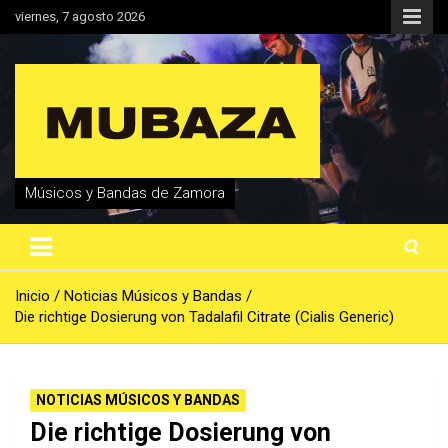
Saltar
viernes, 7 agosto 2026
al
contenido
Músicos y Bandas de Zamora
Inicio
Noticias Músicos y Bandas
Die richtige Dosierung von Tadalafil Citrate (Cialis Generic)
NOTICIAS MÚSICOS Y BANDAS
Die richtige Dosierung von