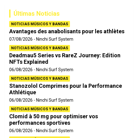
c
a
Últimas Noticias
r
NOTICIAS MÚSICOS Y BANDAS
Avantages des anabolisants pour les athlètes
07/08/2026
Ninchi Surf System
NOTICIAS MÚSICOS Y BANDAS
Deadmau5 Series vs RareZ Journey: Edition
NFTs Explained
06/08/2026
Ninchi Surf System
NOTICIAS MÚSICOS Y BANDAS
Stanozolol Comprimes pour la Performance
Athlétique
06/08/2026
Ninchi Surf System
NOTICIAS MÚSICOS Y BANDAS
Clomid à 50 mg pour optimiser vos
performances sportives
06/08/2026
Ninchi Surf System