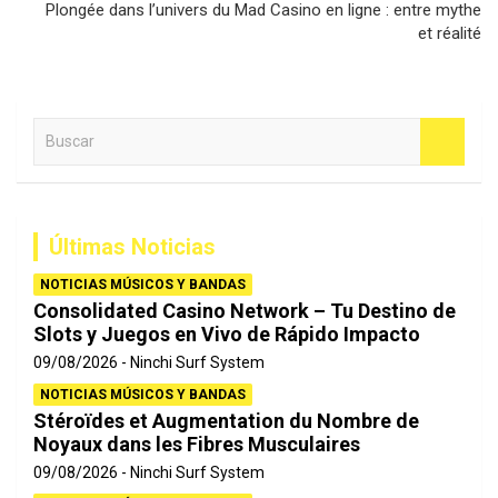
Plongée dans l’univers du Mad Casino en ligne : entre mythe
et réalité
B
u
s
c
a
Últimas Noticias
r
NOTICIAS MÚSICOS Y BANDAS
Consolidated Casino Network – Tu Destino de
Slots y Juegos en Vivo de Rápido Impacto
09/08/2026
Ninchi Surf System
NOTICIAS MÚSICOS Y BANDAS
Stéroïdes et Augmentation du Nombre de
Noyaux dans les Fibres Musculaires
09/08/2026
Ninchi Surf System