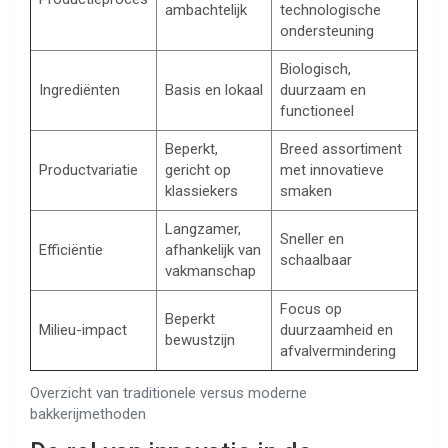
ambachtelijk
technologische
ondersteuning
Biologisch,
Ingrediënten
Basis en lokaal
duurzaam en
functioneel
Beperkt,
Breed assortiment
Productvariatie
gericht op
met innovatieve
klassiekers
smaken
Langzamer,
Sneller en
Efficiëntie
afhankelijk van
schaalbaar
vakmanschap
Focus op
Beperkt
Milieu-impact
duurzaamheid en
bewustzijn
afvalvermindering
Overzicht van traditionele versus moderne
bakkerijmethoden