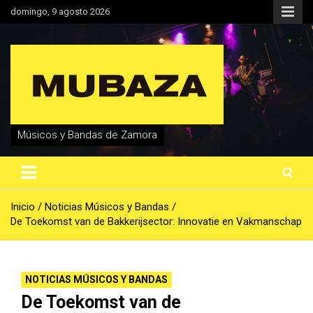
Saltar
domingo, 9 agosto 2026
al
contenido
Músicos y Bandas de Zamora
Inicio
Noticias Músicos y Bandas
De Toekomst van de Bakkerijsector: Innovatie en Vakmanschap
NOTICIAS MÚSICOS Y BANDAS
De Toekomst van de