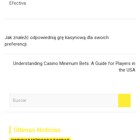
Navegación
Jak znaleźć odpowiednią grę kasynową dla swoich
de
preferencji
entradas
Understanding Casino Minimum Bets: A Guide for Players in
the USA
B
u
s
c
a
Últimas Noticias
r