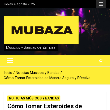
Saltar
jueves, 6 agosto 2026
al
contenido
Músicos y Bandas de Zamora
Inicio
Noticias Músicos y Bandas
Cómo Tomar Esteroides de Manera Segura y Efectiva
NOTICIAS MÚSICOS Y BANDAS
Cómo Tomar Esteroides de