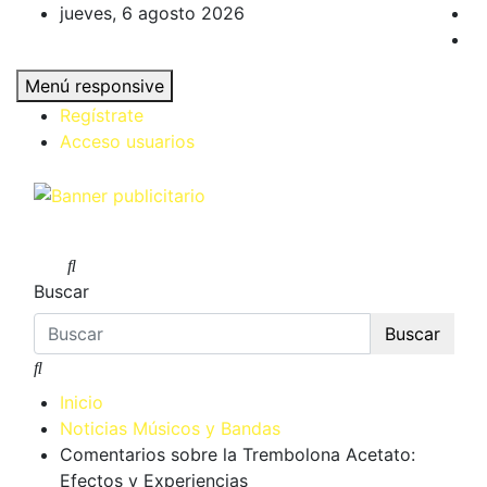
Saltar
jueves, 6 agosto 2026
al
contenido
Menú responsive
Regístrate
Acceso usuarios
Músicos y Bandas de Zamora
Buscar
Buscar
Inicio
Noticias Músicos y Bandas
Comentarios sobre la Trembolona Acetato:
Efectos y Experiencias