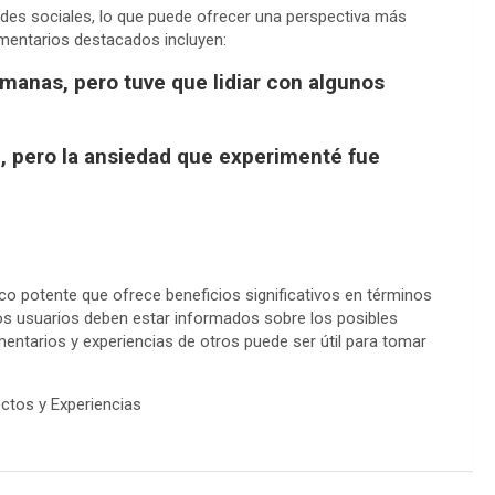
des sociales, lo que puede ofrecer una perspectiva más
omentarios destacados incluyen:
manas, pero tuve que lidiar con algunos
, pero la ansiedad que experimenté fue
o potente que ofrece beneficios significativos en términos
los usuarios deben estar informados sobre los posibles
ntarios y experiencias de otros puede ser útil para tomar