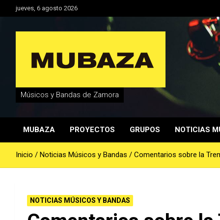
Saltar
jueves, 6 agosto 2026
al
contenido
Músicos y Bandas de Zamora
MUBAZA
PROYECTOS
GRUPOS
NOTICIAS M
Inicio
Noticias Músicos y Bandas
Comentarios sobre la Trem
NOTICIAS MÚSICOS Y BANDAS