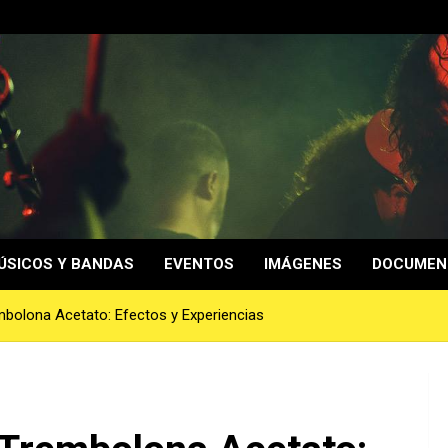
ÚSICOS Y BANDAS
EVENTOS
IMÁGENES
DOCUMEN
bolona Acetato: Efectos y Experiencias