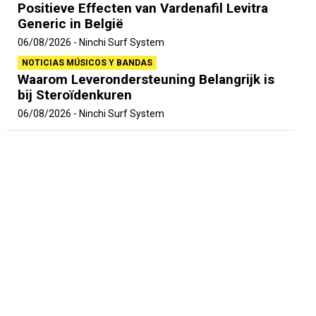
Positieve Effecten van Vardenafil Levitra
Generic in België
06/08/2026
Ninchi Surf System
NOTICIAS MÚSICOS Y BANDAS
Waarom Leverondersteuning Belangrijk is
bij Steroïdenkuren
06/08/2026
Ninchi Surf System