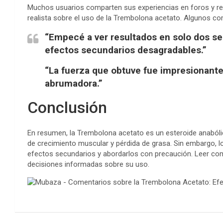
Muchos usuarios comparten sus experiencias en foros y re
realista sobre el uso de la Trembolona acetato. Algunos c
“Empecé a ver resultados en solo dos se
efectos secundarios desagradables.”
“La fuerza que obtuve fue impresionante
abrumadora.”
Conclusión
En resumen, la Trembolona acetato es un esteroide anabólic
de crecimiento muscular y pérdida de grasa. Sin embargo, 
efectos secundarios y abordarlos con precaución. Leer come
decisiones informadas sobre su uso.