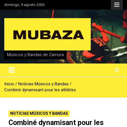
Saltar
domingo, 9 agosto 2026
al
contenido
Músicos y Bandas de Zamora
Inicio
Noticias Músicos y Bandas
Combiné dynamisant pour les athlètes
NOTICIAS MÚSICOS Y BANDAS
Combiné dynamisant pour les