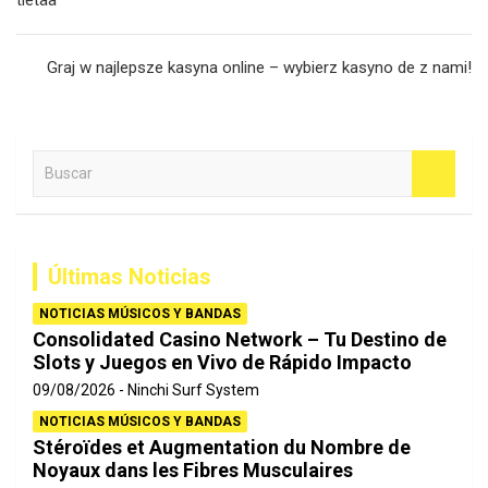
tietää
entradas
Graj w najlepsze kasyna online – wybierz kasyno de z nami!
B
u
s
c
a
Últimas Noticias
r
NOTICIAS MÚSICOS Y BANDAS
Consolidated Casino Network – Tu Destino de
Slots y Juegos en Vivo de Rápido Impacto
09/08/2026
Ninchi Surf System
NOTICIAS MÚSICOS Y BANDAS
Stéroïdes et Augmentation du Nombre de
Noyaux dans les Fibres Musculaires