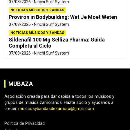
07/08/2026
Ninchi Surf System
NOTICIAS MÚSICOS Y BANDAS
Proviron in Bodybuilding: Wat Je Moet Weten
07/08/2026
Ninchi Surf System
NOTICIAS MÚSICOS Y BANDAS
Sildenafil 100 Mg Selliza Pharma: Guida
Completa al Ciclo
07/08/2026
Ninchi Surf System
MUBAZA
Asociación creada para dar cabida a todos los músicos y
grupos de música zamoranos. Hazte socio y ayúdanos a
crecer.
musicosybandasdezamora@gmail.com
Política de Privacidad