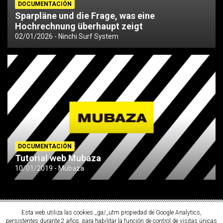
DOCUMENTACIÓN
Sparpläne und die Frage, was eine
Hochrechnung überhaupt zeigt
02/01/2026
Ninchi Surf System
DOCUMENTACIÓN
Tutorial web Mubaza
10/01/2019
Mubaza
Esta web utiliza las cookies _ga/_utm propiedad de Google Analytics,
persistentes durante 2 años, para habilitar la función de control de visitas únicas