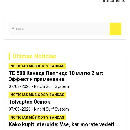
trattamento
B
u
s
c
a
Últimas Noticias
r
NOTICIAS MÚSICOS Y BANDAS
ТБ 500 Канада Пептидс 10 мл по 2 мг:
Эффект и применение
07/08/2026
Ninchi Surf System
NOTICIAS MÚSICOS Y BANDAS
Tolvaptan Účinok
07/08/2026
Ninchi Surf System
NOTICIAS MÚSICOS Y BANDAS
Kako kupiti steroide: Vse, kar morate vedeti