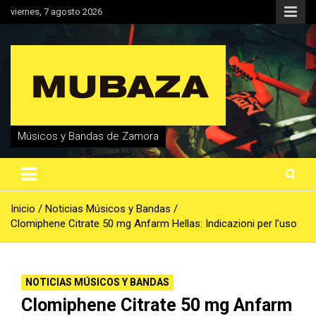
Saltar
viernes, 7 agosto 2026
al
contenido
Músicos y Bandas de Zamora
Inicio
Noticias Músicos y Bandas
Clomiphene Citrate 50 mg Anfarm Hellas: Indicazioni per l’uso
NOTICIAS MÚSICOS Y BANDAS
Clomiphene Citrate 50 mg Anfarm