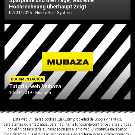
Sparpläne und die Frage, was eine
Hochrechnung überhaupt zeigt
02/01/2026
Ninchi Surf System
DOCUMENTACIÓN
Tutorial web Mubaza
10/01/2019
Mubaza
Esta web utiliza las cookies _ga/_utm propiedad de Google Analytics,
persistentes durante 2 años, para habilitar la función de control de visitas únicas
con el fin de facilitarle su navegación por el sitio web. Si continúa navegando
consideramos que está de acuerdo con su uso. Podrá revocar el consentimiento y