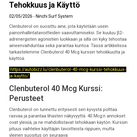
Tehokkuus ja Käyttö
02/05/2026
Ninchi Surf System
Clenbuterol on suosittu aine, jota käytetään usein
painonhallintatavoitteiden saavuttamiseksi. Se kuuluu β2-
adrenergisten agonistien luokkaan ja sillä on kyky tehostaa
aineenvaihduntaa sekä parantaa kuntoa. Tässä artikkelissa
tarkastelemme Clenbuterol 40 Mcg kurssin tehokkuutta ja
käyttöä.
https://autobizz.lu/clenbuterol-40-mcg-kurssi-tehokkuus-
ja-kaytto/
Clenbuterol 40 Mcg Kurssi:
Perusteet
Clenbuterol on tunnettu erityisesti sen kyvystä polttaa
rasvaa ja parantaa lihasten näkyvyyttä. 40 Mcg:n annokset
ovat yleisiä, ja ne mahdollistavat tehokkaan käytön. Kurssin
pituus vaihtelee käyttäjän tavoitteista riippuen, mutta
yleinen suositus on seuraava: