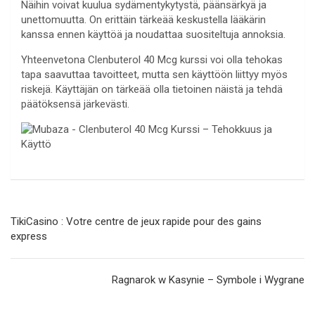
Näihin voivat kuulua sydämentykytystä, päänsärkyä ja
unettomuutta. On erittäin tärkeää keskustella lääkärin
kanssa ennen käyttöä ja noudattaa suositeltuja annoksia.
Yhteenvetona Clenbuterol 40 Mcg kurssi voi olla tehokas
tapa saavuttaa tavoitteet, mutta sen käyttöön liittyy myös
riskejä. Käyttäjän on tärkeää olla tietoinen näistä ja tehdä
päätöksensä järkevästi.
Navegación
TikiCasino : Votre centre de jeux rapide pour des gains
de
express
entradas
Ragnarok w Kasynie – Symbole i Wygrane