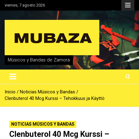
Saltar
viernes, 7 agosto 2026
al
contenido
Músicos y Bandas de Zamora
Inicio
Noticias Músicos y Bandas
Clenbuterol 40 Mcg Kurssi – Tehokkuus ja Käyttö
NOTICIAS MÚSICOS Y BANDAS
Clenbuterol 40 Mcg Kurssi –