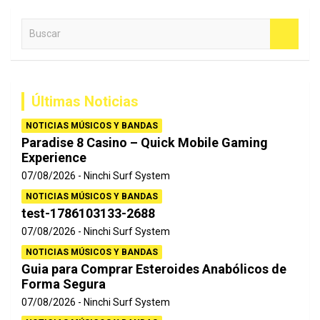
B
u
s
c
a
Últimas Noticias
r
NOTICIAS MÚSICOS Y BANDAS
Paradise 8 Casino – Quick Mobile Gaming
Experience
07/08/2026
Ninchi Surf System
NOTICIAS MÚSICOS Y BANDAS
test-1786103133-2688
07/08/2026
Ninchi Surf System
NOTICIAS MÚSICOS Y BANDAS
Guia para Comprar Esteroides Anabólicos de
Forma Segura
07/08/2026
Ninchi Surf System