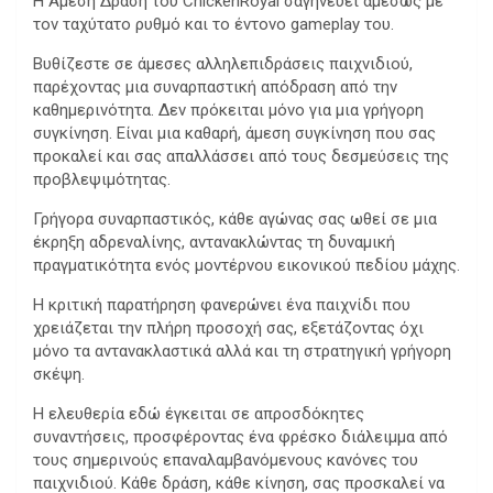
Η Άμεση Δράση του ChickenRoyal σαγηνεύει αμέσως με
τον ταχύτατο ρυθμό και το έντονο gameplay του.
Βυθίζεστε σε άμεσες αλληλεπιδράσεις παιχνιδιού,
παρέχοντας μια συναρπαστική απόδραση από την
καθημερινότητα. Δεν πρόκειται μόνο για μια γρήγορη
συγκίνηση. Είναι μια καθαρή, άμεση συγκίνηση που σας
προκαλεί και σας απαλλάσσει από τους δεσμεύσεις της
προβλεψιμότητας.
Γρήγορα συναρπαστικός, κάθε αγώνας σας ωθεί σε μια
έκρηξη αδρεναλίνης, αντανακλώντας τη δυναμική
πραγματικότητα ενός μοντέρνου εικονικού πεδίου μάχης.
Η κριτική παρατήρηση φανερώνει ένα παιχνίδι που
χρειάζεται την πλήρη προσοχή σας, εξετάζοντας όχι
μόνο τα αντανακλαστικά αλλά και τη στρατηγική γρήγορη
σκέψη.
Η ελευθερία εδώ έγκειται σε απροσδόκητες
συναντήσεις, προσφέροντας ένα φρέσκο διάλειμμα από
τους σημερινούς επαναλαμβανόμενους κανόνες του
παιχνιδιού. Κάθε δράση, κάθε κίνηση, σας προσκαλεί να