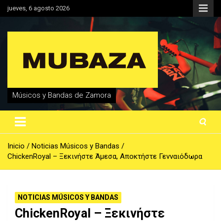
Saltar
jueves, 6 agosto 2026
al
contenido
Músicos y Bandas de Zamora
Inicio
Noticias Músicos y Bandas
ChickenRoyal – Ξεκινήστε Άμεσα, Αποκτήστε Γενναιόδωρα
NOTICIAS MÚSICOS Y BANDAS
ChickenRoyal – Ξεκινήστε