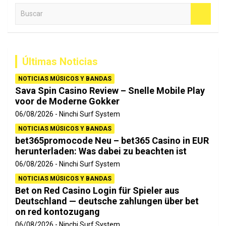
B
u
s
c
a
Últimas Noticias
r
NOTICIAS MÚSICOS Y BANDAS
Sava Spin Casino Review – Snelle Mobile Play
voor de Moderne Gokker
06/08/2026
Ninchi Surf System
NOTICIAS MÚSICOS Y BANDAS
bet365promocode Neu – bet365 Casino in EUR
herunterladen: Was dabei zu beachten ist
06/08/2026
Ninchi Surf System
NOTICIAS MÚSICOS Y BANDAS
Bet on Red Casino Login für Spieler aus
Deutschland — deutsche zahlungen über bet
on red kontozugang
06/08/2026
Ninchi Surf System