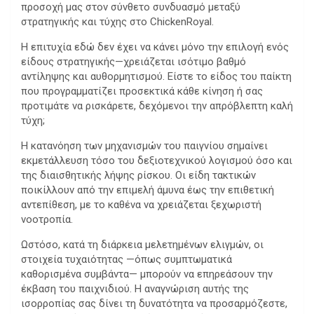
προσοχή μας στον σύνθετο συνδυασμό μεταξύ
στρατηγικής και τύχης στο ChickenRoyal.
Η επιτυχία εδώ δεν έχει να κάνει μόνο την επιλογή ενός
είδους στρατηγικής—χρειάζεται ισότιμο βαθμό
αντίληψης και αυθορμητισμού. Είστε το είδος του παίκτη
που προγραμματίζει προσεκτικά κάθε κίνηση ή σας
προτιμάτε να ρισκάρετε, δεχόμενοι την απρόβλεπτη καλή
τύχη;
Η κατανόηση των μηχανισμών του παιγνίου σημαίνει
εκμετάλλευση τόσο του δεξιοτεχνικού λογισμού όσο και
της διαισθητικής λήψης ρίσκου. Οι είδη τακτικών
ποικίλλουν από την επιμελή άμυνα έως την επιθετική
αντεπίθεση, με το καθένα να χρειάζεται ξεχωριστή
νοοτροπία.
Ωστόσο, κατά τη διάρκεια μελετημένων ελιγμών, οι
στοιχεία τυχαιότητας —όπως συμπτωματικά
καθορισμένα συμβάντα— μπορούν να επηρεάσουν την
έκβαση του παιχνιδιού. Η αναγνώριση αυτής της
ισορροπίας σας δίνει τη δυνατότητα να προσαρμόζεστε,