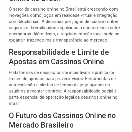
O setor de cassino online no Brasil está crescendo com
inovações como jogos em realidade virtual e integração
com blockchain. A demanda por jogos de cassino online
seguros e diversificados impulsiona a concorrência entre
operadoras. Além disso, a regulamentação local pode se
expandir, trazendo mais transparência ao mercado.
Responsabilidade e Limite de
Apostas em Cassinos Online
Plataformas de cassino online incentivam a prática de
limites de apostas para prevenir vícios. Ferramentas de
autoexclusão e alertas de tempo de jogo ajudam os
usuários a manter controle. A responsabilidade social é
parte essencial da operação legal de cassinos online no
Brasil.
O Futuro dos Cassinos Online no
Mercado Brasileiro