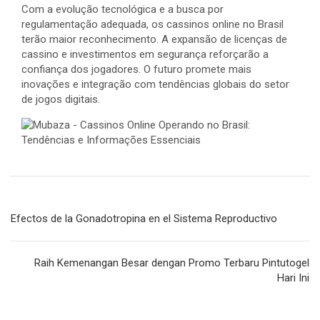
Com a evolução tecnológica e a busca por
regulamentação adequada, os cassinos online no Brasil
terão maior reconhecimento. A expansão de licenças de
cassino e investimentos em segurança reforçarão a
confiança dos jogadores. O futuro promete mais
inovações e integração com tendências globais do setor
de jogos digitais.
Navegación
Efectos de la Gonadotropina en el Sistema Reproductivo
de
entradas
Raih Kemenangan Besar dengan Promo Terbaru Pintutogel
Hari Ini