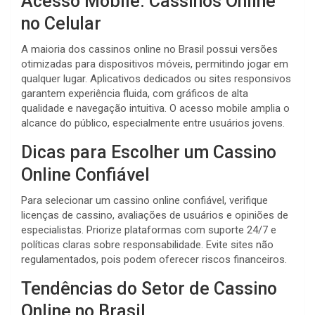
Acesso Mobile: Cassinos Online
no Celular
A maioria dos cassinos online no Brasil possui versões
otimizadas para dispositivos móveis, permitindo jogar em
qualquer lugar. Aplicativos dedicados ou sites responsivos
garantem experiência fluida, com gráficos de alta
qualidade e navegação intuitiva. O acesso mobile amplia o
alcance do público, especialmente entre usuários jovens.
Dicas para Escolher um Cassino
Online Confiável
Para selecionar um cassino online confiável, verifique
licenças de cassino, avaliações de usuários e opiniões de
especialistas. Priorize plataformas com suporte 24/7 e
políticas claras sobre responsabilidade. Evite sites não
regulamentados, pois podem oferecer riscos financeiros.
Tendências do Setor de Cassino
Online no Brasil