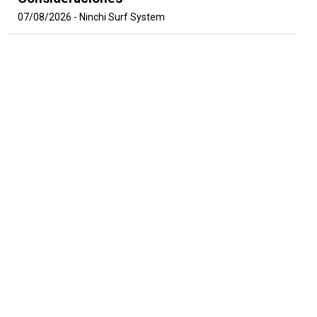
07/08/2026
Ninchi Surf System