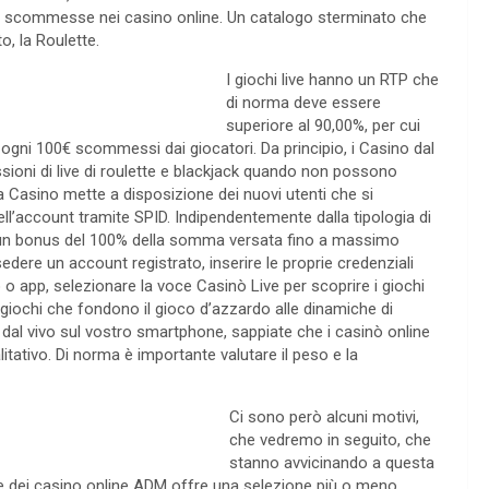
lle scommesse nei casino online. Un catalogo sterminato che
o, la Roulette.
I giochi live hanno un RTP che
di norma deve essere
superiore al 90,00%, per cui
gni 100€ scommessi dai giocatori. Da principio, i Casino dal
ssioni di live di roulette e blackjack quando non possono
a Casino mette a disposizione dei nuovi utenti che si
ll’account tramite SPID. Indipendentemente dalla tipologia di
de un bonus del 100% della somma versata fino a massimo
dere un account registrato, inserire le proprie credenziali
o app, selezionare la voce Casinò Live per scoprire i giochi
giochi che fondono il gioco d’azzardo alle dinamiche di
re dal vivo sul vostro smartphone, sappiate che i casinò online
itativo. Di norma è importante valutare il peso e la
Ci sono però alcuni motivi,
che vedremo in seguito, che
stanno avvicinando a questa
arte dei casino online ADM offre una selezione più o meno