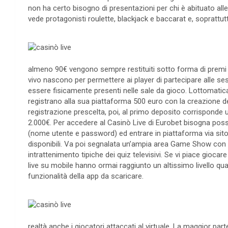
non ha certo bisogno di presentazioni per chi è abituato a
vede protagonisti roulette, blackjack e baccarat e, soprattutt
almeno 90€ vengono sempre restituiti sotto forma di premi o
vivo nascono per permettere ai player di partecipare alle se
essere fisicamente presenti nelle sale da gioco. Lottomatic
registrano alla sua piattaforma 500 euro con la creazione de
registrazione prescelta, poi, al primo deposito corrispon
2.000€. Per accedere al Casinò Live di Eurobet bisogna posse
(nome utente e password) ed entrare in piattaforma via sito 
disponibili. Va poi segnalata un’ampia area Game Show con 
intrattenimento tipiche dei quiz televisivi. Se vi piace gioca
live su mobile hanno ormai raggiunto un altissimo livello qual
funzionalità della app da scaricare.
realtà anche i giocatori attaccati al virtuale. La maggior p