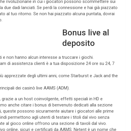
he rivoluzionarie in cui i giocatori possono scommettere sui
da due dadi lanciati. Se perdi la connessione e hai già piazzato
tato al tuo ritorno. Se non hai piazzato alcuna puntata, dovrai
o.
Bonus live al
deposito
ti e non hanno alcun interesse a truccare i giochi.
eam di assistenza clienti è a tua disposizione 24 ore su 24, 7
iù apprezzate degli ultimi anni, come Starburst e Jack and the
 principali dei casinò live AAMS (ADM).
grazie a un host coinvolgente, effetti speciali in HD e
mo anche citare i bonus di benvenuto dedicati alla sezione
oni, queste possono sicuramente aiutare i giocatori alle prime
i permettono agli utenti di testare i titoli dal vivo senza
ate al gioco online offrono una sezione di tavoli dal vivo.
vivo online, sicuri e certificati da AAMS. Netent è un nome che