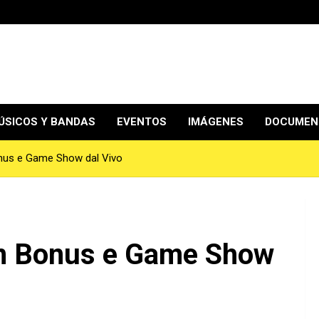
ÚSICOS Y BANDAS
EVENTOS
IMÁGENES
DOCUMEN
onus e Game Show dal Vivo
on Bonus e Game Show