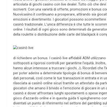
articolata di giochi casino con live dealer. Tutto ciò che devi 
iscriverti. Con una varietà di offerte, promozioni e bonus con
Nuovicasino.it continuano a prosperare, attirando sia giocato
emozioni e divertimento. I giocatori possono scommettere s
casinò tradizionale. L’unica differenza è che tutte le scomm
online. I risultati di ogni gioco sono determinati da generator
della roulette o distribuzione delle carte del blackjack è c
di richiedere un bonus. I casinò live affidabili ADM utilizzano
sottoposti a rigorosi controlli per garantirne l’equità. Inoltr
hanno alcun interesse a truccare i giochi. ⚠️ Ricordati che l’
per poter aderire a determinate tipologie di bonus di benvenut
dati personali, così come le tue transazioni in entrata e in 
rilasciata ai casinò online sicuri tramite un attestato da parte
giocatori che amano il brivido e l’emozione di giocare in un 
casinò e dover affrontare lunghi spostamenti o spese ingenti
gioco d’azzardo online e in questa guida ti spiegheremo co
diventati un punto di riferimento nel settore del gambling sul