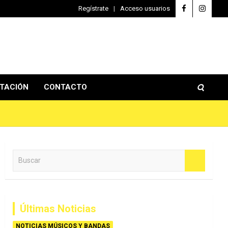
Regístrate
Acceso usuarios
TACIÓN
CONTACTO
B
u
s
c
a
Últimas Noticias
r
NOTICIAS MÚSICOS Y BANDAS