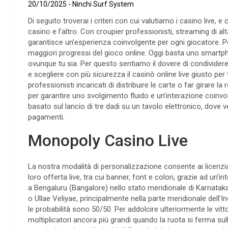
20/10/2025
Ninchi Surf System
Di seguito troverai i criteri con cui valutiamo i casino live, e
casino e l’altro. Con croupier professionisti, streaming di a
garantisce un’esperienza coinvolgente per ogni giocatore. Pot
maggiori progressi del gioco online. Oggi basta uno smartpho
ovunque tu sia. Per questo sentiamo il dovere di condividere q
e scegliere con più sicurezza il casinò online live giusto per 
professionisti incaricati di distribuire le carte o far girare 
per garantire uno svolgimento fluido e un’interazione coinvo
basato sul lancio di tre dadi su un tavolo elettronico, dove ve
pagamenti.
Monopoly Casino Live
La nostra modalità di personalizzazione consente ai licenziat
loro offerta live, tra cui banner, font e colori, grazie ad un’i
a Bengaluru (Bangalore) nello stato meridionale di Karnat
o Ullae Veliyae, principalmente nella parte meridionale dell’I
le probabilità sono 50/50. Per addolcire ulteriormente le vittor
moltiplicatori ancora più grandi quando la ruota si ferma s