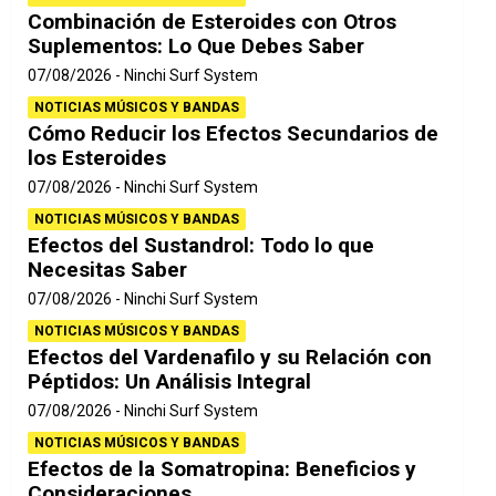
Combinación de Esteroides con Otros
Suplementos: Lo Que Debes Saber
07/08/2026
Ninchi Surf System
NOTICIAS MÚSICOS Y BANDAS
Cómo Reducir los Efectos Secundarios de
los Esteroides
07/08/2026
Ninchi Surf System
NOTICIAS MÚSICOS Y BANDAS
Efectos del Sustandrol: Todo lo que
Necesitas Saber
07/08/2026
Ninchi Surf System
NOTICIAS MÚSICOS Y BANDAS
Efectos del Vardenafilo y su Relación con
Péptidos: Un Análisis Integral
07/08/2026
Ninchi Surf System
NOTICIAS MÚSICOS Y BANDAS
Efectos de la Somatropina: Beneficios y
Consideraciones