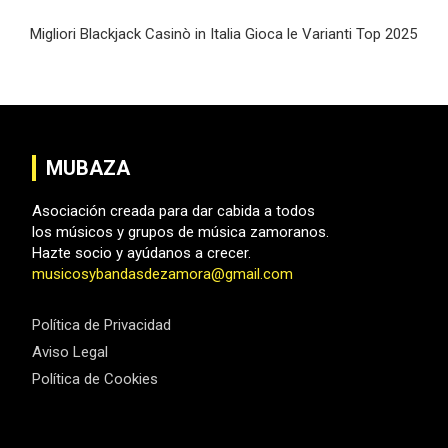
Navegación
Migliori Blackjack Casinò in Italia Gioca le Varianti Top 2025
de
entradas
MUBAZA
Asociación creada para dar cabida a todos
los músicos y grupos de música zamoranos.
Hazte socio y ayúdanos a crecer.
musicosybandasdezamora@gmail.com
Política de Privacidad
Aviso Legal
Política de Cookies