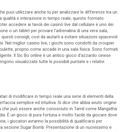
 che puoi utilizzare anche tu per analizzare le differenze tra un
lta qualità e interazione in tempo reale, questo formato
er accedere ai tavoli dei casinò live dal cellulare è uno dei
ne o un tablet per provare l’adrenalina di una vera sala,
uesti consigli, così da aiutarti a evitare situazioni spiacevoli
te. Nel miglior casino live, i giochi sono condotti da croupier
la roulette, proprio come accade in una sala fisica. Sono formati
lgente. Il Sic Bo online è un antico gioco d’azzardo cinese
ngono visualizzate tutte le possibili puntate e i relativi
ari di modificare in tempo reale una serie di elementi della
nterfaccia semplice ed intuitiva. Si dice che abbia avuto origine
aka che può essere anche conosciuto in Tamil come Mangatha
ndia. È un gioco di pura fortuna e molto facile da giocare dove
ie, i giocatori avranno la possibilità di qualificarsi per
ulla sezione Sugar Bomb. Presentazione di un nuovissimo e