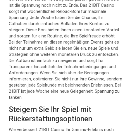
ist die Spannung noch nicht zu Ende. Das 21BIT Casino
sorgt mit wöchentlichen Reload-Boni für maximale
Spannung. Jede Woche haben Sie die Chance, Ihr
Guthaben durch einfaches Aufladen Ihres Kontos zu
steigern. Diese Boni bieten Ihnen einen konstanten Vorteil
und sorgen für eine Routine, die Ihre Spielfreude erhöht.
Bei der Teilnahme an diesen regelmäßigen Events geht es
nicht nur um extra Geld; sie laden Sie ein, neue Spiele und
Strategien ohne weiteren monetären Druck zu entdecken.
Die Aufbau ist einfach zu navigieren und sorgt für
Transparenz hinsichtlich der Teilnahmebedingungen und
Anforderungen. Wenn Sie sich über die Bedingungen
informieren, optimieren Sie nicht nur Ihre Gewinne, sondern
gestalten jede Spielrunde mit belohnenden Erlebnissen. Bei
21BIT ist jede Woche eine neue Gelegenheit, Spannung zu
tanken.
Steigern Sie Ihr Spiel mit
Rückerstattungsoptionen
Wie verbessert 21BIT Casino Ihr Gaming-Erlebnis noch