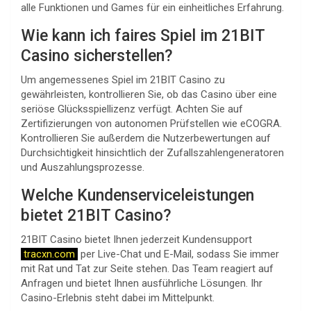
alle Funktionen und Games für ein einheitliches Erfahrung.
Wie kann ich faires Spiel im 21BIT
Casino sicherstellen?
Um angemessenes Spiel im 21BIT Casino zu
gewährleisten, kontrollieren Sie, ob das Casino über eine
seriöse Glücksspiellizenz verfügt. Achten Sie auf
Zertifizierungen von autonomen Prüfstellen wie eCOGRA.
Kontrollieren Sie außerdem die Nutzerbewertungen auf
Durchsichtigkeit hinsichtlich der Zufallszahlengeneratoren
und Auszahlungsprozesse.
Welche Kundenserviceleistungen
bietet 21BIT Casino?
21BIT Casino bietet Ihnen jederzeit Kundensupport
tracxn.com
per Live-Chat und E-Mail, sodass Sie immer
mit Rat und Tat zur Seite stehen. Das Team reagiert auf
Anfragen und bietet Ihnen ausführliche Lösungen. Ihr
Casino-Erlebnis steht dabei im Mittelpunkt.