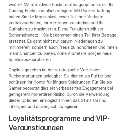
weiter? Mit attraktiven Rückerstattungsoptionen, die Ihr
Gaming-Erlebnis deutlich steigern. Mit Rückerstattung
haben Sie die Möglichkeit, einen Teil Ihrer Verluste
zurückzuerhalten, Ihr Vertrauen zu stärken und Ihr
Guthaben zu maximieren. Diese Funktion stellt ein
Sicherheitsnetz – Sie bekommen einen Teil Ihrer Beträge
erstattet. Es geht nicht nur darum, Niederlagen zu
minimieren, sondern auch Treue zu honorieren und Ihnen
mehr Chancen zu bieten, ohne monetäre Sorgen neue
Spiele auszuprobieren.
Objektiv gesehen ist der strategische Vorteil von
Rückerstattungen unleugbar. Sie dienen als Puffer und
schützen Ihr Konto für längere Spielrunden. Für Sie als
Gamer bedeutet dies ein verbessertes Engagement bei
geringerem monetären Risiko. Durch die Verwendung
dieser Optionen ermöglicht Ihnen das 21BIT Casino,
intelligent und strategisch zu agieren.
Loyalitätsprogramme und VIP-
Vergünstigungen