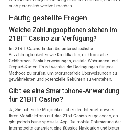
auch persönlich wertvoll machen.
Häufig gestellte Fragen
Welche Zahlungsoptionen stehen im
21BIT Casino zur Verfügung?
Im 21BIT Casino finden Sie unterschiedliche
Bezahlmöglichkeiten wie Kreditkarten, elektronische
Geldbörsen, Banküberweisungen, digitale Währungen und
Prepaid-Karten. Es ist wichtig, die Bedingungen für jede
Methode zu prüfen, um störungsfreie Überweisungen zu
gewährleisten und potenzielle Gebühren zu verstehen.
Gibt es eine Smartphone-Anwendung
für 21BIT Casino?
Ja, Sie haben die Möglichkeit, über den Internetbrowser
Ihres Mobiltelefons auf das 21bit Casino zu gelangen, es
gibt jedoch keine spezielle App. Die mobile Optimierung der
Internetseite garantiert eine flüssige Navigation und bietet