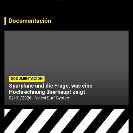
Documentación
DOCUMENTACIÓN
Sparpläne und die Frage, was eine
Hochrechnung überhaupt zeigt
02/01/2026
Ninchi Surf System