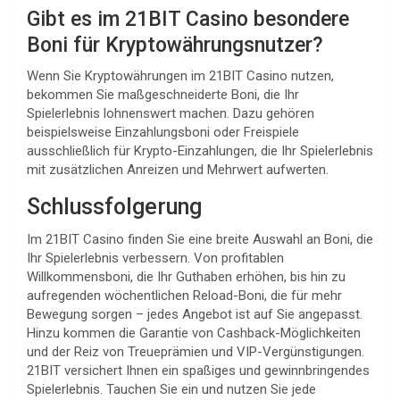
Gibt es im 21BIT Casino besondere
Boni für Kryptowährungsnutzer?
Wenn Sie Kryptowährungen im 21BIT Casino nutzen,
bekommen Sie maßgeschneiderte Boni, die Ihr
Spielerlebnis lohnenswert machen. Dazu gehören
beispielsweise Einzahlungsboni oder Freispiele
ausschließlich für Krypto-Einzahlungen, die Ihr Spielerlebnis
mit zusätzlichen Anreizen und Mehrwert aufwerten.
Schlussfolgerung
Im 21BIT Casino finden Sie eine breite Auswahl an Boni, die
Ihr Spielerlebnis verbessern. Von profitablen
Willkommensboni, die Ihr Guthaben erhöhen, bis hin zu
aufregenden wöchentlichen Reload-Boni, die für mehr
Bewegung sorgen – jedes Angebot ist auf Sie angepasst.
Hinzu kommen die Garantie von Cashback-Möglichkeiten
und der Reiz von Treueprämien und VIP-Vergünstigungen.
21BIT versichert Ihnen ein spaßiges und gewinnbringendes
Spielerlebnis. Tauchen Sie ein und nutzen Sie jede