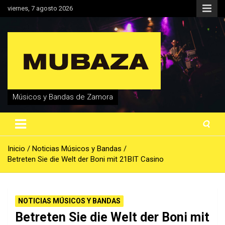
Saltar
viernes, 7 agosto 2026
al
contenido
Músicos y Bandas de Zamora
Inicio
Noticias Músicos y Bandas
Betreten Sie die Welt der Boni mit 21BIT Casino
NOTICIAS MÚSICOS Y BANDAS
Betreten Sie die Welt der Boni mit