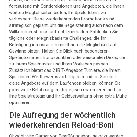
fortlaufend mit Sonderaktionen und Angeboten, die Ihnen
weitere Möglichkeiten bieten, Ihr Spielerlebnis zu
verbessern. Diese wiederkehrenden Promotions sind
strategisch geplant, um die Begeisterung auch nach dem
Willkommensbonus aufrechtzuerhalten. Entdecken Sie
tägliche oder ereignisbasierte Challenges, die Ihr
Beteiligung intensivieren und Ihnen die Möglichkeit auf
Gewinne bieten. Halten Sie Blick nach besonderen
Spielautomaten, Bonuspunkten oder saisonalen Deals, die
zu Ihrem Spielmuster und Ihren Vorlieben passen.
Zusätzlich bietet das 21BIT-Angebot Turniere, die Ihrem
Spiel einen Wettbewerbsvorteil geben. Indem Sie über
diese Angebote auf dem Laufenden bleiben, können Sie
potenzielle Belohnungen strategisch maximieren und so
Ihre Spielstrategie und Ihr Geldverwaltung ohne extra Mühe
optimieren.
Die Aufregung der wöchentlich
wiederkehrenden Reload-Boni
Obwohl viele Gamer von Begrüßungsboni gelockt werden,