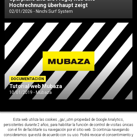
Hochrechnung überhaupt zeigt
02/01/2026
Ninchi Surf System
DOCUMENTACIÓN
Tutorial web Mubaza
10/01/2019
Mubaza
Esta web utiliza las cookies _ga/_utm propiedad de Google Analytics,
persistentes durante 2 años, para habilitar la función de control de visitas únicas
con el fin de facilitarle su navegación por el sitio web. Si continúa navegando
consideramos que está de acuerdo con su uso. Podrá revocar el consentimiento y