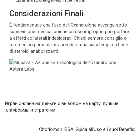
cistica e l’osteogenesi imperfetta.
Considerazioni Finali
È fondamentale che l’uso dell’Oxandrolone avvenga sotto
supervisione medica, poiché un uso improprio può portare
a effetti collaterali indesiderati. Chiedi sempre consiglio al
tuo medico prima di intraprendere qualsiasi terapia a base
di steroidi anabolizzanti.
Navegación
Играй онлайн на деньги с выводом на карту: лучшие
de
платформы и стратегии
entradas
Choriomon IBSA: Guida all’Uso e i suoi Benefici