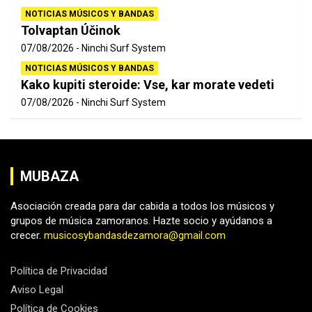
NOTICIAS MÚSICOS Y BANDAS
Tolvaptan Účinok
07/08/2026
Ninchi Surf System
NOTICIAS MÚSICOS Y BANDAS
Kako kupiti steroide: Vse, kar morate vedeti
07/08/2026
Ninchi Surf System
MUBAZA
Asociación creada para dar cabida a todos los músicos y
grupos de música zamoranos. Hazte socio y ayúdanos a
crecer.
musicosybandasdezamora@gmail.com
Política de Privacidad
Aviso Legal
Política de Cookies