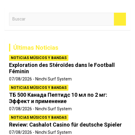
B
u
s
c
a
Últimas Noticias
r
NOTICIAS MÚSICOS Y BANDAS
Exploration des Stéroïdes dans le Football
Féminin
07/08/2026
Ninchi Surf System
NOTICIAS MÚSICOS Y BANDAS
ТБ 500 Канада Пептидс 10 мл по 2 мг:
Эффект и применение
07/08/2026
Ninchi Surf System
NOTICIAS MÚSICOS Y BANDAS
Review: Cashalot Casino für deutsche Spieler
07/08/2026
Ninchi Surf System