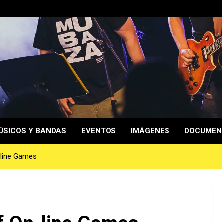
ÚSICOS Y BANDAS
EVENTOS
IMÁGENES
DOCUMEN
-line Games