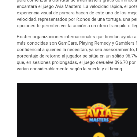
para comenzar a disfrutar de aviamasters gratis de inmedia
encantará el juego Avia Masters. La velocidad rápida, el poten
experiencia visual de primera hacen de este uno de los mej
velocidad, representados por íconos de una tortuga, una pe
opciones te permiten ver la acción a un ritmo tranquilo o lle
Existen organizaciones internacionales que brindan ayuda a 
más conocidas son GamCare, Playing Remedy y Gamblers Na
confidencial a quienes la necesitan, ya sea asesoramiento,
porcentaje de retorno al jugador se sitúa en un sólido 96.7%,
que, en sesiones prolongadas, el juego devuelve $96.70 por
varían considerablemente según la suerte y el timing.