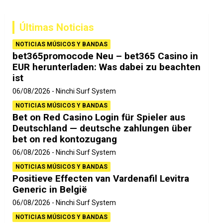
c
a
Últimas Noticias
r
NOTICIAS MÚSICOS Y BANDAS
bet365promocode Neu – bet365 Casino in
EUR herunterladen: Was dabei zu beachten
ist
06/08/2026
Ninchi Surf System
NOTICIAS MÚSICOS Y BANDAS
Bet on Red Casino Login für Spieler aus
Deutschland — deutsche zahlungen über
bet on red kontozugang
06/08/2026
Ninchi Surf System
NOTICIAS MÚSICOS Y BANDAS
Positieve Effecten van Vardenafil Levitra
Generic in België
06/08/2026
Ninchi Surf System
NOTICIAS MÚSICOS Y BANDAS