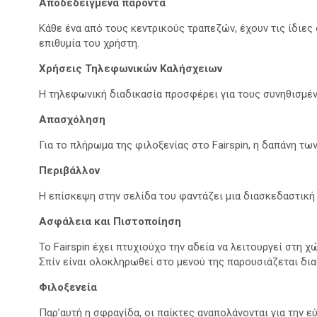
Αποδεδειγμένα παρόντα
Κάθε ένα από τους κεντρικούς τραπεζών, έχουν τις ίδιε
επιθυμία του χρήστη.
Χρήσεις Τηλεφωνικών Καλήσχειων
Η τηλεφωνική διαδικασία προσφέρει για τους συνηθισμέν
Απασχόληση
Για το πλήρωμα της φιλοξενίας στο Fairspin, η δαπάνη τω
Περιβάλλον
Η επίσκεψη στην σελίδα του φαντάζει μια διασκεδαστική 
Ασφάλεια και Πιστοποίηση
Το Fairspin έχει πτυχιούχο την αδεία να λειτουργεί στη 
Σπίν είναι ολοκληρωθεί στο μενού της παρουσιάζεται δι
Φιλοξενεία
Παρ’αυτή η σφραγίδα, οι παίκτες αναπολάνονται για την ε