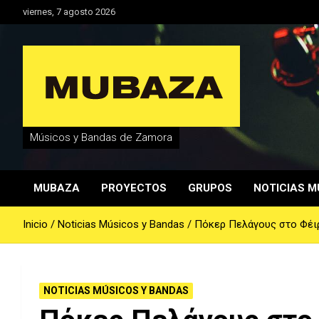
Saltar
viernes, 7 agosto 2026
al
contenido
Músicos y Bandas de Zamora
MUBAZA
PROYECTOS
GRUPOS
NOTICIAS M
Inicio
Noticias Músicos y Bandas
Πόκερ Πελάγους στο Φέι
NOTICIAS MÚSICOS Y BANDAS