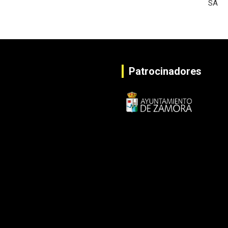
SA
Patrocinadores