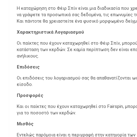
Η καταχώρηση στο Φέιρ Σπίν είναι μια διαδικασία που χρε
να γράψετε τα προσωπικά σας δεδομένα, τις επωνυμίες τ
Και πάντοτε θα χρειαστείτε ένα φυσικό μορφωμένο δείγ
Χαρακτηριστικά Λογαριασμού
Οι παίκτες που έχουν καταχωρηθεί στο Φέιρ Σπίν, μπορο
κατάσταση των κερδών. Σε καμία περίπτωση δεν είναι επ
ανήλικους.
Επιδόσεις
Οι επιδόσεις του λογαριασμού σας θα απαθανατίζονται ως
είσοδο.
Προσφορές
Και οι παίκτες που έχουν καταχωρηθεί στο Fairspin, μπ
για το ποσοστό των κερδών.
Μισθός
Εντελώς παρόμοια είναι η περιγραφή στην κατηγορία των