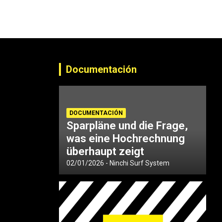
Documentación
DOCUMENTACIÓN
Sparpläne und die Frage,
was eine Hochrechnung
überhaupt zeigt
02/01/2026
Ninchi Surf System