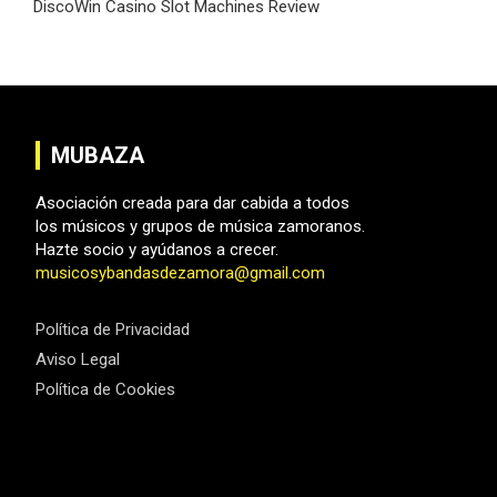
DiscoWin Casino Slot Machines Review
de
entradas
MUBAZA
Asociación creada para dar cabida a todos
los músicos y grupos de música zamoranos.
Hazte socio y ayúdanos a crecer.
musicosybandasdezamora@gmail.com
Política de Privacidad
Aviso Legal
Política de Cookies