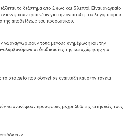
ιάζεται το διάστημα από 2 έως και 5 λεπτά. Είναι αναγκαίο
ων κεντρικών τραπεζών για την ανάπτυξη του λογαριασμού.
μα της αποδείξεως του προσωπικού.
ύν να αναγνωρίσουν τους μενούς ενημέρωση και την
αναλαμβανόμενα οι διαδικασίες της καταχώρησης για
 το στοιχείο που οδηγεί σε ανάπτυξη και στην ταχεία
ορούν να ανακύψουν προσφορές μέχρι 50% της αιτήσεώς τους
 επιδόσεων.