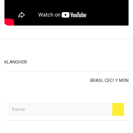
Navegación
KLANGHOR
de
entradas
BRASI, CECI Y MON
B
u
s
c
a