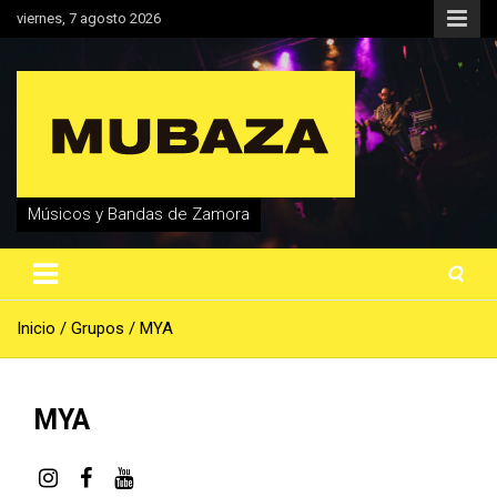
Saltar
viernes, 7 agosto 2026
al
contenido
Músicos y Bandas de Zamora
Inicio
Grupos
MYA
MYA