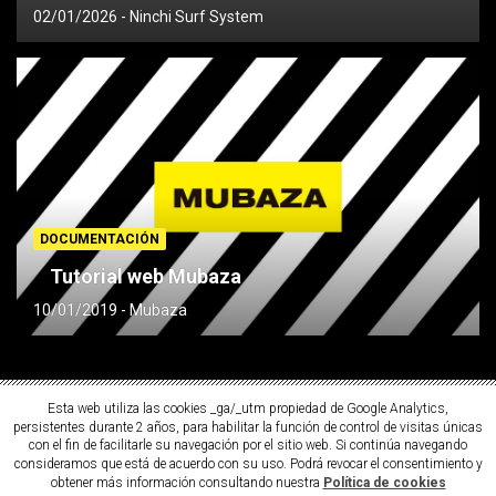
02/01/2026
Ninchi Surf System
DOCUMENTACIÓN
Tutorial web Mubaza
10/01/2019
Mubaza
Esta web utiliza las cookies _ga/_utm propiedad de Google Analytics,
persistentes durante 2 años, para habilitar la función de control de visitas únicas
con el fin de facilitarle su navegación por el sitio web. Si continúa navegando
consideramos que está de acuerdo con su uso. Podrá revocar el consentimiento y
obtener más información consultando nuestra
Política de cookies