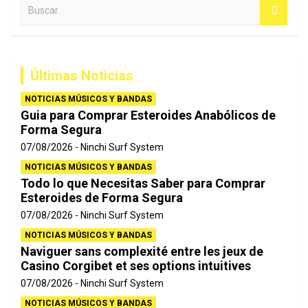
B
u
s
c
a
Últimas Noticias
r
NOTICIAS MÚSICOS Y BANDAS
Guia para Comprar Esteroides Anabólicos de
Forma Segura
07/08/2026
Ninchi Surf System
NOTICIAS MÚSICOS Y BANDAS
Todo lo que Necesitas Saber para Comprar
Esteroides de Forma Segura
07/08/2026
Ninchi Surf System
NOTICIAS MÚSICOS Y BANDAS
Naviguer sans complexité entre les jeux de
Casino Corgibet et ses options intuitives
07/08/2026
Ninchi Surf System
NOTICIAS MÚSICOS Y BANDAS