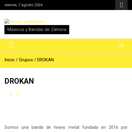
Saltar
viernes, 7 agosto 2026
al
contenido
Músicos y Bandas de Zamora
Inicio
Grupos
DROKAN
DROKAN
Somos una banda de heavy metal fundada en 2016 por