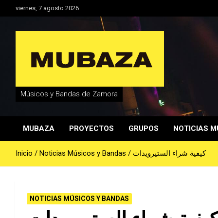
Saltar
viernes, 7 agosto 2026
al
contenido
Músicos y Bandas de Zamora
MUBAZA
PROYECTOS
GRUPOS
NOTICIAS M
Inicio
Noticias Músicos y Bandas
كيفية شراء الستيرويدات
NOTICIAS MÚSICOS Y BANDAS