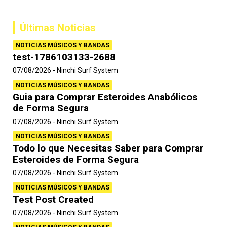
c
a
Últimas Noticias
r
NOTICIAS MÚSICOS Y BANDAS
test-1786103133-2688
07/08/2026
Ninchi Surf System
NOTICIAS MÚSICOS Y BANDAS
Guia para Comprar Esteroides Anabólicos
de Forma Segura
07/08/2026
Ninchi Surf System
NOTICIAS MÚSICOS Y BANDAS
Todo lo que Necesitas Saber para Comprar
Esteroides de Forma Segura
07/08/2026
Ninchi Surf System
NOTICIAS MÚSICOS Y BANDAS
Test Post Created
07/08/2026
Ninchi Surf System