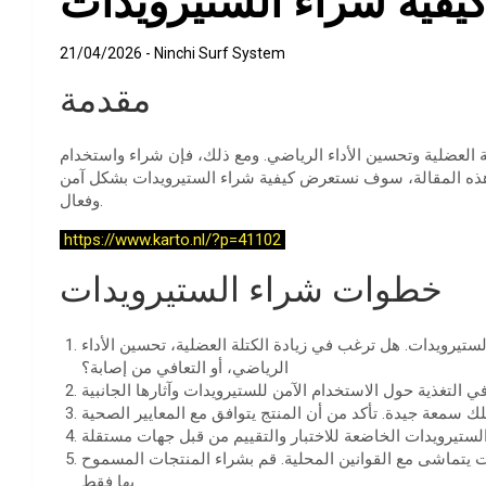
يفية شراء الستيرويدات
21/04/2026
Ninchi Surf System
مقدمة
لة العضلية وتحسين الأداء الرياضي. ومع ذلك، فإن شراء واستخدام
 هذه المقالة، سوف نستعرض كيفية شراء الستيرويدات بشكل آمن
وفعال.
https://www.karto.nl/?p=41102
خطوات شراء الستيرويدات
يرويدات. هل ترغب في زيادة الكتلة العضلية، تحسين الأداء
الرياضي، أو التعافي من إصابة؟
 يتماشى مع القوانين المحلية. قم بشراء المنتجات المسموح
بها فقط.