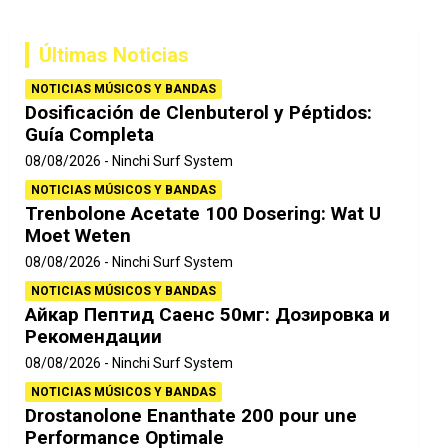
c
a
Últimas Noticias
r
NOTICIAS MÚSICOS Y BANDAS
Dosificación de Clenbuterol y Péptidos:
Guía Completa
08/08/2026
Ninchi Surf System
NOTICIAS MÚSICOS Y BANDAS
Trenbolone Acetate 100 Dosering: Wat U
Moet Weten
08/08/2026
Ninchi Surf System
NOTICIAS MÚSICOS Y BANDAS
Айкар Пептид Саенс 50мг: Дозировка и
Рекомендации
08/08/2026
Ninchi Surf System
NOTICIAS MÚSICOS Y BANDAS
Drostanolone Enanthate 200 pour une
Performance Optimale