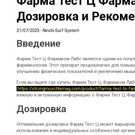
Фарма Тест Ц Фарма
Дозировка и Реком
21/07/2025
Ninchi Surf System
Введение
Фарма Тест Ц Фармаком Лабс является одним из попул
фармакологии. Этот препарат предназначен для повыше
улучшению физических показателей и увеличению мыш
Если вы ищите где купить Фарма Тест Ц Фармаком Лабс
https://strongmuschlemag.com/product/farma-test-ts-f
важную и актуальную информацию о Фарма Тест Ц Фар
Дозировка
Оптимальная дозировка Фарма Тест Ц может варьирова
использования и индивидуальных особенностей орган