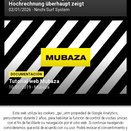
Hochrechnung überhaupt zeigt
02/01/2026
Ninchi Surf System
DOCUMENTACIÓN
Tutorial web Mubaza
10/01/2019
Mubaza
Esta web utiliza las cookies _ga/_utm propiedad de Google Analytics,
persistentes durante 2 años, para habilitar la función de control de visitas únicas
con el fin de facilitarle su navegación por el sitio web. Si continúa navegando
consideramos que está de acuerdo con su uso. Podrá revocar el consentimiento y