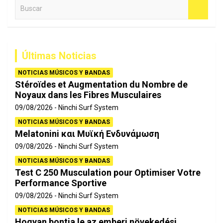
B
u
s
c
a
Últimas Noticias
r
NOTICIAS MÚSICOS Y BANDAS
Stéroïdes et Augmentation du Nombre de
Noyaux dans les Fibres Musculaires
09/08/2026
Ninchi Surf System
NOTICIAS MÚSICOS Y BANDAS
Melatonini και Μυϊκή Ενδυνάμωση
09/08/2026
Ninchi Surf System
NOTICIAS MÚSICOS Y BANDAS
Test C 250 Musculation pour Optimiser Votre
Performance Sportive
09/08/2026
Ninchi Surf System
NOTICIAS MÚSICOS Y BANDAS
Hogyan bontja le az emberi növekedési