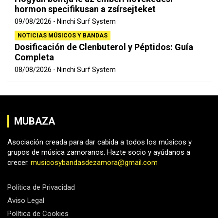
hormon specifikusan a zsírsejteket
09/08/2026
Ninchi Surf System
NOTICIAS MÚSICOS Y BANDAS
Dosificación de Clenbuterol y Péptidos: Guía
Completa
08/08/2026
Ninchi Surf System
MUBAZA
Asociación creada para dar cabida a todos los músicos y
grupos de música zamoranos. Hazte socio y ayúdanos a
crecer.
musicosybandasdezamora@gmail.com
Política de Privacidad
Aviso Legal
Política de Cookies