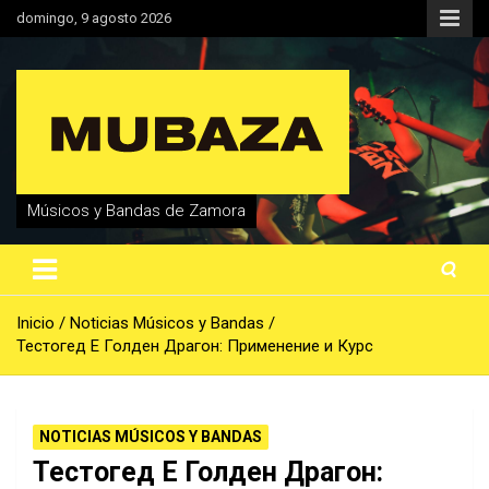
Saltar
domingo, 9 agosto 2026
al
contenido
Músicos y Bandas de Zamora
Inicio
Noticias Músicos y Bandas
Тестогед Е Голден Драгон: Применение и Курс
NOTICIAS MÚSICOS Y BANDAS
Тестогед Е Голден Драгон: