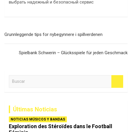
Navegación
Grunnleggende tips for nybegynnere i spillverdenen
de
entradas
Spielbank Schwerin – Glücksspiele für jeden Geschmack
B
u
s
c
a
Últimas Noticias
r
NOTICIAS MÚSICOS Y BANDAS
Exploration des Stéroïdes dans le Football