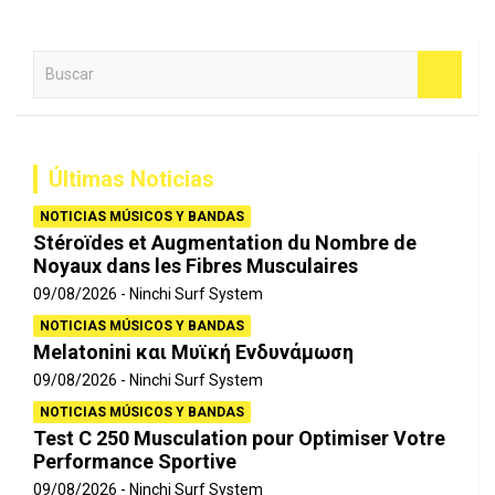
B
u
s
c
a
Últimas Noticias
r
NOTICIAS MÚSICOS Y BANDAS
Stéroïdes et Augmentation du Nombre de
Noyaux dans les Fibres Musculaires
09/08/2026
Ninchi Surf System
NOTICIAS MÚSICOS Y BANDAS
Melatonini και Μυϊκή Ενδυνάμωση
09/08/2026
Ninchi Surf System
NOTICIAS MÚSICOS Y BANDAS
Test C 250 Musculation pour Optimiser Votre
Performance Sportive
09/08/2026
Ninchi Surf System