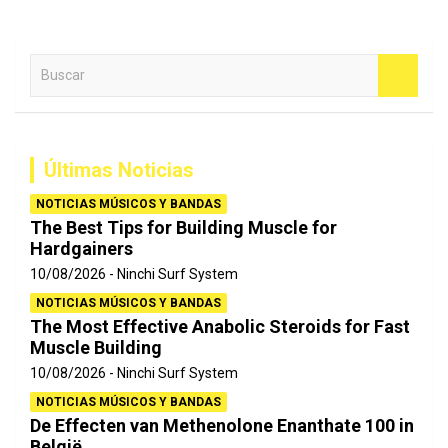
B
u
s
c
a
Últimas Noticias
r
NOTICIAS MÚSICOS Y BANDAS
The Best Tips for Building Muscle for
Hardgainers
10/08/2026
Ninchi Surf System
NOTICIAS MÚSICOS Y BANDAS
The Most Effective Anabolic Steroids for Fast
Muscle Building
10/08/2026
Ninchi Surf System
NOTICIAS MÚSICOS Y BANDAS
De Effecten van Methenolone Enanthate 100 in
België