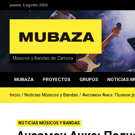
Saltar
jueves, 6 agosto 2026
al
contenido
Músicos y Bandas de Zamora
MUBAZA
PROYECTOS
GRUPOS
NOTICIAS M
Inicio
Noticias Músicos y Bandas
Ансомон Анкэ: Полное р
NOTICIAS MÚSICOS Y BANDAS