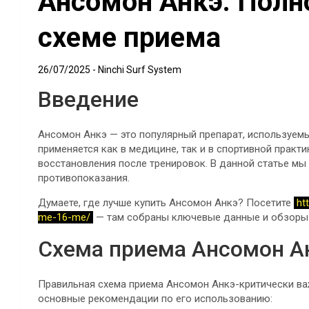
Ансомон Анкэ: Полн
схеме приема
26/07/2025
Ninchi Surf System
Введение
Ансомон Анкэ — это популярный препарат, используемы
применяется как в медицине, так и в спортивной прак
восстановления после тренировок. В данной статье мы 
противопоказания.
Думаете, где лучше купить Ансомон Анкэ? Посетите
ht
me-16-me/
— там собраны ключевые данные и обзоры 
Схема приема Ансомон А
Правильная схема приема Ансомон Анкэ-критически ва
основные рекомендации по его использованию: