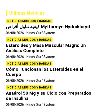
c
a
Últimas Noticias
r
NOTICIAS MÚSICOS Y BANDAS
كيفية تناول أقراص Mytformyn Hydrokloryd
06/08/2026
Ninchi Surf System
NOTICIAS MÚSICOS Y BANDAS
Esteroides y Masa Muscular Magra: Un
Análisis Completo
06/08/2026
Ninchi Surf System
NOTICIAS MÚSICOS Y BANDAS
Cómo Funcionan los Esteroides en el
Cuerpo
06/08/2026
Ninchi Surf System
NOTICIAS MÚSICOS Y BANDAS
Anadrol 50 Mg y su Ciclo con Preparados
de Insulina
06/08/2026
Ninchi Surf System