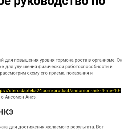
ое руководство по
й для повышения уровня гормона роста в организме. Он
тике для улучшения физической работоспособности и
рассмотрим схему его приема, показания и
tps://steroidapteka24.com/product/ansomon-ank-4-me-10-
о Ансомон Анкэ.
нкэ
жна для достижения желаемого результата. Вот