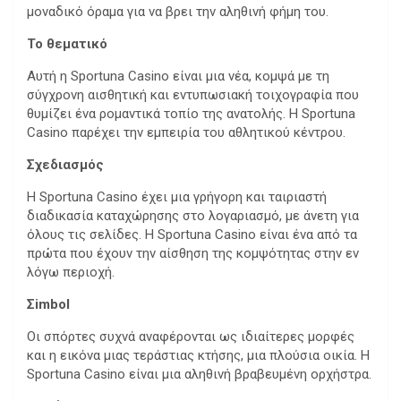
μοναδικό όραμα για να βρει την αληθινή φήμη του.
Το θεματικό
Αυτή η Sportuna Casino είναι μια νέα, κομψά με τη
σύγχρονη αισθητική και εντυπωσιακή τοιχογραφία που
θυμίζει ένα ρομαντικά τοπίο της ανατολής. Η Sportuna
Casino παρέχει την εμπειρία του αθλητικού κέντρου.
Σχεδιασμός
Η Sportuna Casino έχει μια γρήγορη και ταιριαστή
διαδικασία καταχώρησης στο λογαριασμό, με άνετη για
όλους τις σελίδες. Η Sportuna Casino είναι ένα από τα
πρώτα που έχουν την αίσθηση της κομψότητας στην εν
λόγω περιοχή.
Σimbol
Οι σπόρτες συχνά αναφέρονται ως ιδιαίτερες μορφές
και η εικόνα μιας τεράστιας κτήσης, μια πλούσια οικία. Η
Sportuna Casino είναι μια αληθινή βραβευμένη ορχήστρα.