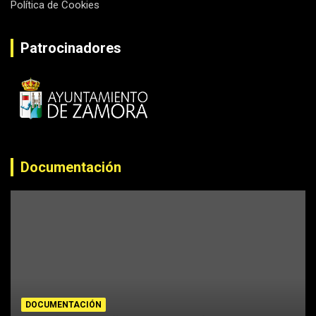
Política de Cookies
Patrocinadores
Documentación
DOCUMENTACIÓN