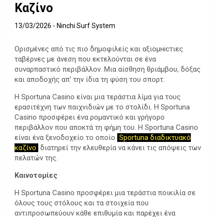
Καζίνο
13/03/2026
Ninchi Surf System
Ορισμένες από τις πιο δημοφιλείς και αξιομністιες
ταβέρνες με άνεση που εκτελούνται σε ένα
συναρπαστικό περιβάλλον. Μια αίσθηση θριάμβου, δόξας
και αποδοχής απ’ την ίδια τη φύση του σπορτ.
Η Sportuna Casino είναι μια τεράστια λίμα για τους
ερασιτέχνη των παιχνιδιών με το στολίδι. Η Sportuna
Casino προσφέρει ένα ρομαντικό και γρήγορο
περιβάλλον που αποκτά τη φήμη του. Η Sportuna Casino
είναι ένα ξενοδοχείο το οποίο
Sportuna διαδικτυακό
καζίνο
διατηρεί την ελευθερία να κάνει τις απόψεις των
πελατών της.
Καινοτομίες
Η Sportuna Casino προσφέρει μια τεράστια ποικιλία σε
όλους τους στόλους και τα στοιχεία που
αντιπροσωπεύουν κάθε επιθυμία και παρέχει ένα